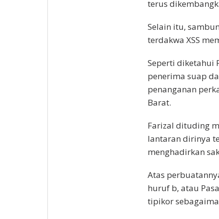
terus dikembangk
Selain itu, samb
terdakwa XSS mem
Seperti diketahui 
penerima suap dari
penanganan perka
Barat.
Farizal dituding m
lantaran dirinya 
menghadirkan saks
Atas perbuatannya,
huruf b, atau Pas
tipikor sebagaim