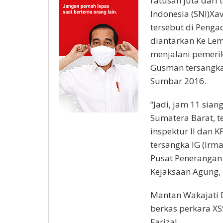
ratusan juta dari
Indonesia (SNI)Xa
tersebut di Penga
diantarkan Ke Lem
menjalani pemerik
Gusman tersangka 
Sumbar 2016.
“Jadi, jam 11 siang
Sumatera Barat, t
inspektur II dan K
tersangka IG (Irm
Pusat Peneranga
Kejaksaan Agung, 
Mantan Wakajati 
berkas perkara XSS
Farizal.