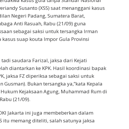
 terdakwa kasus gula tanpa Standar Nasional
veriandy Susanto (XSS) saat menanggani kasus
dilan Negeri Padang, Sumatera Barat,
baga Anti Rasuah, Rabu (21/09) guna
saan sebagai saksi untuk tersangka Irman
kasus suap kouta Impor Gula Provinsi
 tadi saudara Farizal, jaksa dari Kejati
elah diantarkan ke KPK. Hasil koordinasi bapak
PK, jaksa FZ diperiksa sebagai saksi untuk
an Gusman). Bukan tersangka ya,”kata Kepala
n Hukum Kejaksaan Agung, Muhammad Rum di
Rabu (21/09).
DKI Jakarta ini juga membeberkan dalam
 itu memang diteliti, salah satunya jaksa