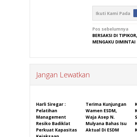
Ikuti Kami Pada
Navigasi
Pos sebelumnya
BERSAKSI DI TIPIKOR
pos
MENGAKU DIMINTAI 
Jangan Lewatkan
Harli Siregar :
Terima Kunjungan
Pelatihan
Wamen ESDM,
Management
Waja Asep N.
Resiko Badiklat
Mulyana Bahas Isu
Perkuat Kapasitas
Aktual Di ESDM
Kejaksaan