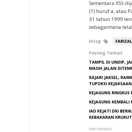
Sementara XSS dij
(1) huruf a, atau 
31 tahun 1999 te
sebagaimana tela
Ditag
FARIZA
Posting Terkait
TAMPIL DI UNDIP, 
MASIH JALAN DITEM
KAJARI JAKSEL, RAIM
TUPOKSI KEJAKSAAN
KEJAGUNG RINGKUS 
KEJAGUNG KEMBALI M
IAD KEJATI DKI BE
KEBAKARAN KRUKUT
oleh
Redaksi