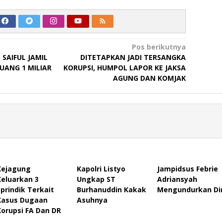
Pos berikutnya
, SAIFUL JAMIL
DITETAPKAN JADI TERSANGKA
UANG 1 MILIAR
KORUPSI, HUMPOL LAPOR KE JAKSA
AGUNG DAN KOMJAK
Kejagung
Kapolri Listyo
Jampidsus Febrie
Keluarkan 3
Ungkap ST
Adriansyah
Sprindik Terkait
Burhanuddin Kakak
Mengundurkan Dir
Kasus Dugaan
Asuhnya
Korupsi FA Dan DR