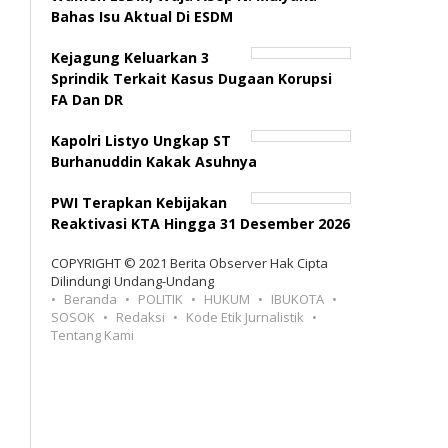
Bahas Isu Aktual Di ESDM
Kejagung Keluarkan 3
Sprindik Terkait Kasus Dugaan Korupsi
FA Dan DR
Kapolri Listyo Ungkap ST
Burhanuddin Kakak Asuhnya
PWI Terapkan Kebijakan
Reaktivasi KTA Hingga 31 Desember 2026
COPYRIGHT © 2021 Berita Observer Hak Cipta
Dilindungi Undang-Undang
Beranda
POLITIK
HUKUM
IBUKOTA
SOSOK
Redaksi
Kode Etik Jurnalistik
Tentang Kami