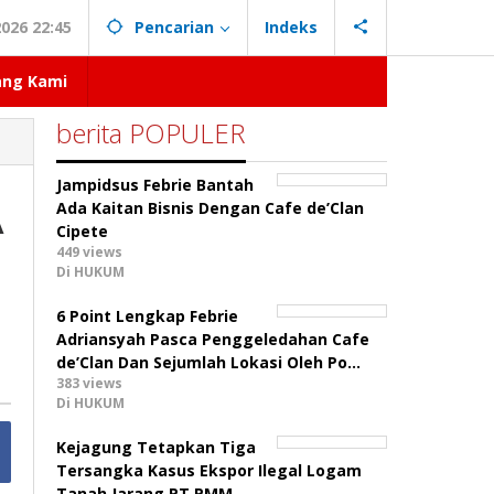
026 22:45
Pencarian
Indeks
ang Kami
berita POPULER
Jampidsus Febrie Bantah
A
Ada Kaitan Bisnis Dengan Cafe de’Clan
Cipete
449 views
Di HUKUM
6 Point Lengkap Febrie
Adriansyah Pasca Penggeledahan Cafe
de’Clan Dan Sejumlah Lokasi Oleh Po…
383 views
Di HUKUM
Kejagung Tetapkan Tiga
Tersangka Kasus Ekspor Ilegal Logam
Tanah Jarang PT PMM