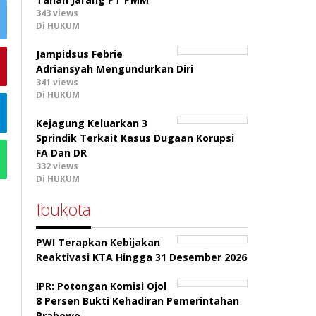
343 views
Di HUKUM
Jampidsus Febrie
Adriansyah Mengundurkan Diri
341 views
Di HUKUM
Kejagung Keluarkan 3
Sprindik Terkait Kasus Dugaan Korupsi
FA Dan DR
332 views
Di HUKUM
Ibukota
PWI Terapkan Kebijakan
Reaktivasi KTA Hingga 31 Desember 2026
IPR: Potongan Komisi Ojol
8 Persen Bukti Kehadiran Pemerintahan
Prabowo