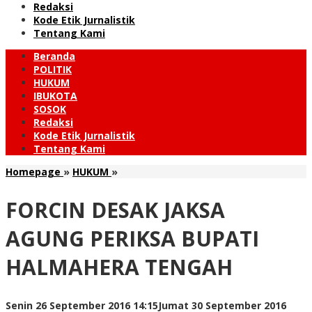
Redaksi
Kode Etik Jurnalistik
Tentang Kami
Beranda
POLITIK
HUKUM
IBUKOTA
SOSOK
Redaksi
Kode Etik Jurnalistik
Tentang Kami
FORCIN
Homepage
»
HUKUM
»
DESAK
JAKSA
FORCIN DESAK JAKSA
AGUNG
PERIKSA
AGUNG PERIKSA BUPATI
BUPATI
HALMAHERA
HALMAHERA TENGAH
TENGAH
Senin 26 September 2016 14:15
Jumat 30 September 2016