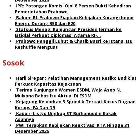
IPR: Potongan Komisi Ojol 8 Persen Bukti Kehadiran
Pemerintahan Prabowo
Bakom RI: Prabowo Siapkan Kebijakan Kurangi Impor
Energi, Dorong B50 dan E20
Stafsus Menag: Kunjungan Presiden Jerman ke
Istiqlal Perkuat Diplomasi Agama RI-…
Prabowo Panggil Luhut & Chatib Basri ke Istana, Isu
Reshuffle Menguat
Sosok
Harli Siregar : Pelatihan Management Resiko Badiklat
Perkuat Kapasitas Kejaksaan
Terima Kunjungan Wamen ESDM, Waja Asep N.
Mulyana Bahas Isu Aktual Di ESDM
Kejagung Keluarkan 3 Sprindik Terkait Kasus Dugaan
Korupsi FA Dan DR
Kapolri Listyo Ungkap ST Burhanuddin Kakak
Asuhnya
PWI Terapkan Kebijakan Reaktivasi KTA Hingga 31
Desember 2026