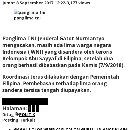
oleh
Jumat 8 September 2017 12:22
-
3,177 views
admin
panglima tni
Panglima TNI Jenderal Gatot Nurmantyo
mengatakan, masih ada lima warga negara
Indonesia ( WNI) yang disandera oleh teroris
Kelompok Abu Sayyaf di Filipina, setelah dua
orang berhasil dibebaskan pada Kamis (7/9/2018).
Koordinasi terus dilakukan dengan Pemerintah
Filipina. Pembebasan terhadap lima orang
sandera tersisa tengah diupayakan.
Laman berikutnya
Halaman:
1
2
3
Ditag
POLITIK
Posting Terkait
GAGAL LOLOS VERIFIKASI CALON GUBSU, JR-ANCE KLAIM