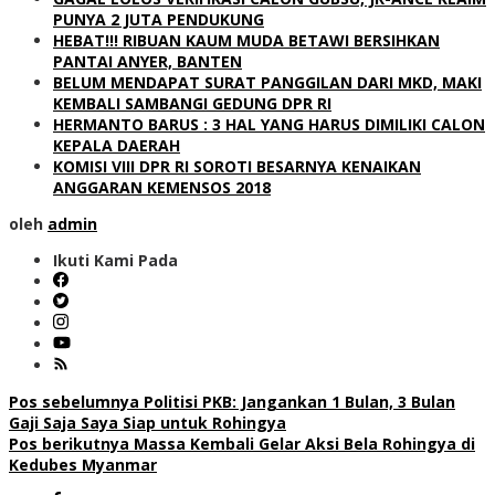
PUNYA 2 JUTA PENDUKUNG
HEBAT!!! RIBUAN KAUM MUDA BETAWI BERSIHKAN
PANTAI ANYER, BANTEN
BELUM MENDAPAT SURAT PANGGILAN DARI MKD, MAKI
KEMBALI SAMBANGI GEDUNG DPR RI
HERMANTO BARUS : 3 HAL YANG HARUS DIMILIKI CALON
KEPALA DAERAH
KOMISI VIII DPR RI SOROTI BESARNYA KENAIKAN
ANGGARAN KEMENSOS 2018
oleh
admin
Ikuti Kami Pada
Navigasi
Pos sebelumnya
Politisi PKB: Jangankan 1 Bulan, 3 Bulan
Gaji Saja Saya Siap untuk Rohingya
pos
Pos berikutnya
Massa Kembali Gelar Aksi Bela Rohingya di
Kedubes Myanmar