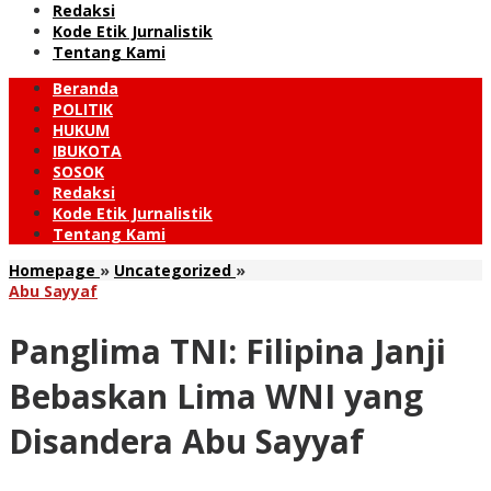
Redaksi
Kode Etik Jurnalistik
Tentang Kami
Beranda
POLITIK
HUKUM
IBUKOTA
SOSOK
Redaksi
Kode Etik Jurnalistik
Tentang Kami
Panglima
Homepage
»
Uncategorized
»
TNI:
Abu Sayyaf
Filipina
Janji
Panglima TNI: Filipina Janji
Bebaskan
Lima
Bebaskan Lima WNI yang
WNI
yang
Disandera Abu Sayyaf
Disandera
Abu
Sayyaf