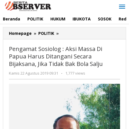
Lewati
ke
konten
Beranda
POLITIK
HUKUM
IBUKOTA
SOSOK
Reda
Pengamat
Homepage
»
POLITIK
»
Sosiolog
:
Pengamat Sosiolog : Aksi Massa Di
Aksi
Papua Harus Ditangani Secara
Massa
Bijaksana, Jika Tidak Bak Bola Salju
Di
Papua
oleh
Kamis 22 Agustus 2019 09:31
-
1,777 views
Harus
Redaksi
Ditangani
Secara
Bijaksana,
Jika
Tidak
Bak
Bola
Salju