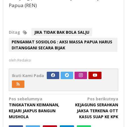
Papua (REN)
Ditag
JIKA TIDAK BAK BOLA SALJU
PENGAMAT SOSIOLOG : AKSI MASSA PAPUA HARUS
DITANGGANI SECARA BIJAK
oleh
Redaksi
Ikuti Kami Pada
Navigasi
Pos sebelumnya
Pos berikutnya
TINGKATKAN KEIMANAN,
KEJAGUNG SERAHKAN
pos
KEJARI JAKPUS BANGUN
JAKSA TERKENA OTT
MUSHOLA
KASUS SUAP KE KPK