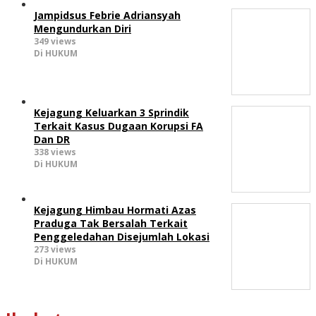
Jampidsus Febrie Adriansyah
Mengundurkan Diri
349 views
Di HUKUM
Kejagung Keluarkan 3 Sprindik
Terkait Kasus Dugaan Korupsi FA
Dan DR
338 views
Di HUKUM
Kejagung Himbau Hormati Azas
Praduga Tak Bersalah Terkait
Penggeledahan Disejumlah Lokasi
273 views
Di HUKUM