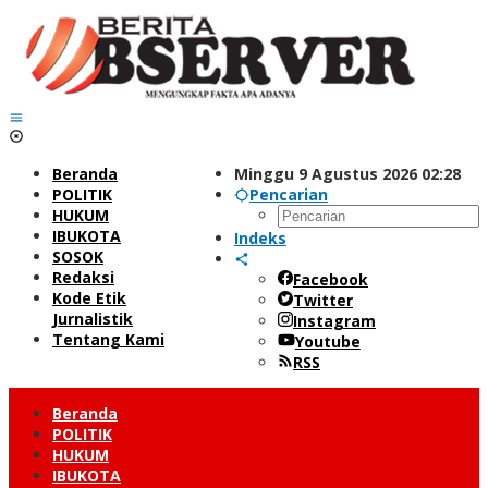
Lewati
ke
konten
Beranda
Minggu 9 Agustus 2026 02:28
POLITIK
Pencarian
HUKUM
IBUKOTA
Indeks
SOSOK
Redaksi
Facebook
Kode Etik
Twitter
Jurnalistik
Instagram
Tentang Kami
Youtube
RSS
Beranda
POLITIK
HUKUM
IBUKOTA