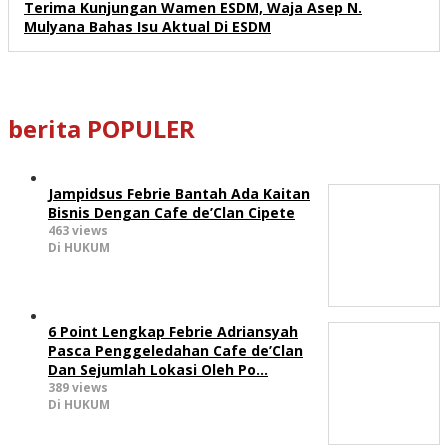
Terima Kunjungan Wamen ESDM, Waja Asep N.
Mulyana Bahas Isu Aktual Di ESDM
berita POPULER
Jampidsus Febrie Bantah Ada Kaitan
Bisnis Dengan Cafe de’Clan Cipete
463 views
Di HUKUM
6 Point Lengkap Febrie Adriansyah
Pasca Penggeledahan Cafe de’Clan
Dan Sejumlah Lokasi Oleh Po…
389 views
Di HUKUM