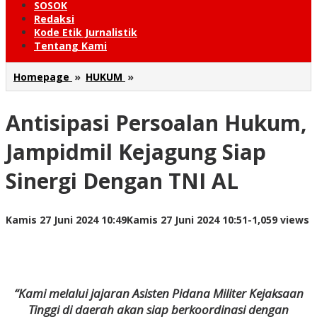
SOSOK
Redaksi
Kode Etik Jurnalistik
Tentang Kami
Antisipasi
Homepage
»
HUKUM
»
Persoalan
Hukum,
Antisipasi Persoalan Hukum,
Jampidmil
Kejagung
Siap
Jampidmil Kejagung Siap
Sinergi
Dengan
Sinergi Dengan TNI AL
TNI
AL
oleh
Kamis 27 Juni 2024 10:49
Kamis 27 Juni 2024 10:51
-
1,059 views
Redaksi
“Kami melalui jajaran Asisten Pidana Militer Kejaksaan
Tinggi di daerah akan siap berkoordinasi dengan