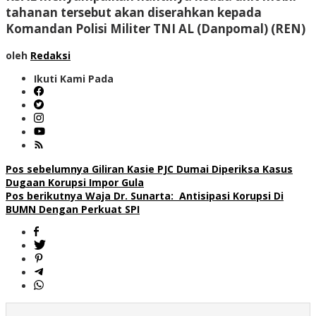
tahanan tersebut akan diserahkan kepada
Komandan Polisi Militer TNI AL (Danpomal) (REN)
oleh
Redaksi
Ikuti Kami Pada
Navigasi
Pos sebelumnya
Giliran Kasie PJC Dumai Diperiksa Kasus
Dugaan Korupsi Impor Gula
pos
Pos berikutnya
Waja Dr. Sunarta: Antisipasi Korupsi Di
BUMN Dengan Perkuat SPI