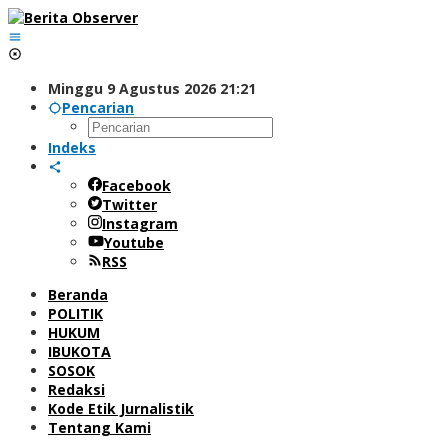
Lewati
ke
konten
Minggu 9 Agustus 2026 21:21
Pencarian
Indeks
Facebook
Twitter
Instagram
Youtube
RSS
Beranda
POLITIK
HUKUM
IBUKOTA
SOSOK
Redaksi
Kode Etik Jurnalistik
Tentang Kami