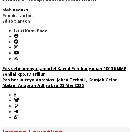
oleh
Redaksi
Penulis: anton
Editor: anton
Ikuti Kami Pada
Navigasi
Pos sebelumnya
Jamintel Kawal Pembangunan 1000 KNMP
Senilai Rp5,17 Triliun
pos
Pos berikutnya
Apresiasi Jaksa Terbaik, Komjak Gelar
Malam Anugrah Adhyaksa 25 Mei 2026