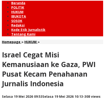
Beranda
POLITIK
HUKUM
IBUKOTA
SOSOK
Redaksi
Kode Etik Jurnalistik
Tentang Kami
Israel
Homepage
»
HUKUM
»
Cegat
Misi
Israel Cegat Misi
Kemanusiaan
ke
Kemanusiaan ke Gaza, PWI
Gaza,
PWI
Pusat Kecam Penahanan
Pusat
Kecam
Jurnalis Indonesia
Penahanan
Jurnalis
Indonesia
oleh
Selasa 19 Mei 2026 09:53
Selasa 19 Mei 2026 10:13
-
308 views
Redaksi