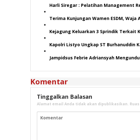
Harli Siregar : Pelatihan Management R
Terima Kunjungan Wamen ESDM, Waja As
Kejagung Keluarkan 3 Sprindik Terkait
Kapolri Listyo Ungkap ST Burhanuddin 
Jampidsus Febrie Adriansyah Mengundur
Komentar
Tinggalkan Balasan
Alamat email Anda tidak akan dipublikasikan.
Ruas