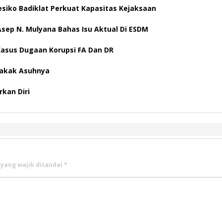
esiko Badiklat Perkuat Kapasitas Kejaksaan
ep N. Mulyana Bahas Isu Aktual Di ESDM
 Kasus Dugaan Korupsi FA Dan DR
Kakak Asuhnya
kan Diri
 yang wajib ditandai
*