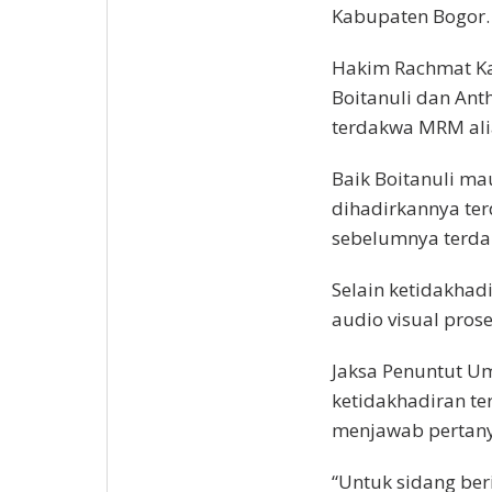
Kabupaten Bogor.
Hakim Rachmat K
Boitanuli dan An
terdakwa MRM ali
Baik Boitanuli m
dihadirkannya te
sebelumnya terda
Selain ketidakhad
audio visual pros
Jaksa Penuntut U
ketidakhadiran te
menjawab pertany
“Untuk sidang ber