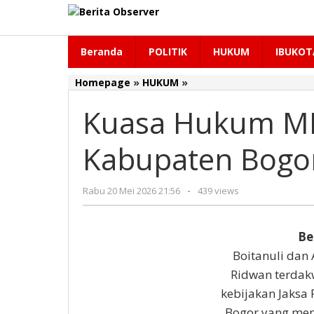
Lewati
ke
konten
Beranda
POLITIK
HUKUM
IBUKOT
Homepage
»
HUKUM
»
Kuasa
Hukum
Kuasa Hukum MR
MRM
Kecewa
JPU
Kabupaten Bogor
Kejari
Kabupaten
Bogor
Rabu 20 Mei 2026 21:56
oleh
-
439 views
Minta
Redaksi
Sidang
Daring
Be
Boitanuli dan
Ridwan terdak
kebijakan Jaksa
Bogor yang mem