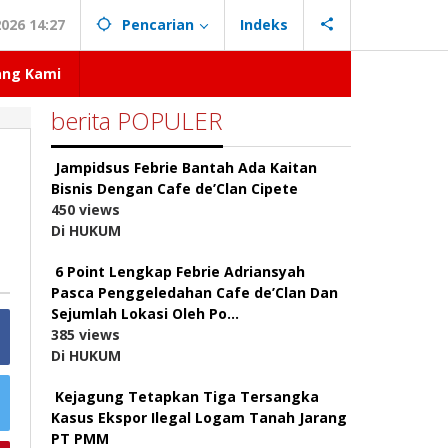
026 14:27
Pencarian
Indeks
ang Kami
berita POPULER
Jampidsus Febrie Bantah Ada Kaitan
Bisnis Dengan Cafe de’Clan Cipete
450 views
Di HUKUM
6 Point Lengkap Febrie Adriansyah
Pasca Penggeledahan Cafe de’Clan Dan
Sejumlah Lokasi Oleh Po…
385 views
Di HUKUM
Kejagung Tetapkan Tiga Tersangka
Kasus Ekspor Ilegal Logam Tanah Jarang
PT PMM