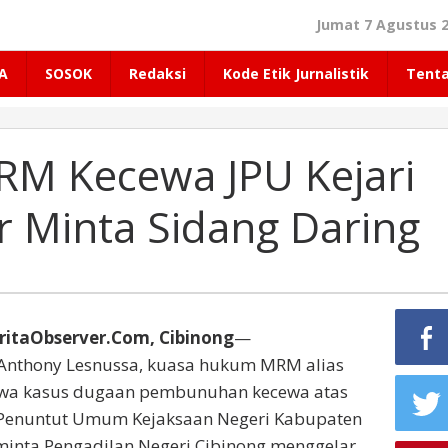
Jumat 7 Agustus 2
A
SOSOK
Redaksi
Kode Etik Jurnalistik
Tent
M Kecewa JPU Kejari
 Minta Sidang Daring
ritaObserver.Com, Cibinong
—
 Anthony Lesnussa, kuasa hukum MRM alias
wa kasus dugaan pembunuhan kecewa atas
 Penuntut Umum Kejaksaan Negeri Kabupaten
inta Pengadilan Negeri Cibinong menggelar