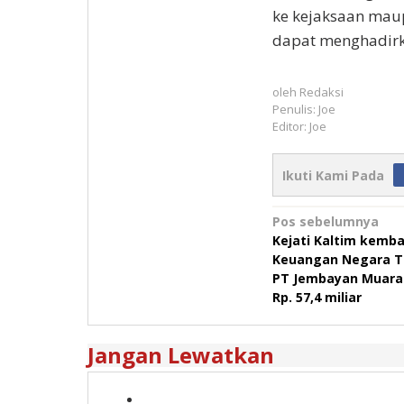
ke kejaksaan mau
dapat menghadirk
oleh
Redaksi
Penulis: Joe
Editor: Joe
Ikuti Kami Pada
Navigasi
Pos sebelumnya
Kejati Kaltim kemba
pos
Keuangan Negara T
PT Jembayan Muara
Rp. 57,4 miliar
Jangan Lewatkan