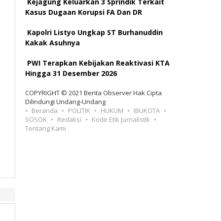
Kejagung Keluarkan 3 Sprindik Terkait
Kasus Dugaan Korupsi FA Dan DR
Kapolri Listyo Ungkap ST Burhanuddin
Kakak Asuhnya
PWI Terapkan Kebijakan Reaktivasi KTA
Hingga 31 Desember 2026
COPYRIGHT © 2021 Berita Observer Hak Cipta
Dilindungi Undang-Undang
Beranda
POLITIK
HUKUM
IBUKOTA
SOSOK
Redaksi
Kode Etik Jurnalistik
Tentang Kami