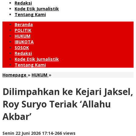
Redaksi
Kode Etik Jurnalistik
Tentang Kami
Beranda
POLITIK
HUKUM
IBUKOTA
SOSOK
Redaksi
Kode Etik Jurnalistik
Tentang Kami
Dilimpahkan
Homepage
»
HUKUM
»
ke
Kejari
Dilimpahkan ke Kejari Jaksel,
Jaksel,
Roy
Roy Suryo Teriak ‘Allahu
Suryo
Teriak
Akbar’
'Allahu
Akbar'
oleh
Senin 22 Juni 2026 17:14
-
266 views