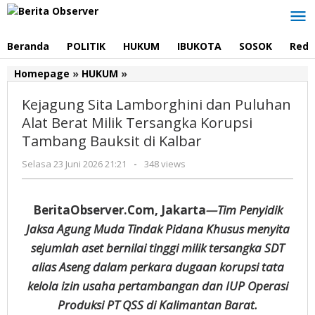
Lewati
ke
konten
Beranda
POLITIK
HUKUM
IBUKOTA
SOSOK
Reda
Kejagung
Homepage
»
HUKUM
»
Sita
Kejagung Sita Lamborghini dan Puluhan
Lamborghini
dan
Alat Berat Milik Tersangka Korupsi
Puluhan
Tambang Bauksit di Kalbar
Alat
Berat
oleh
Selasa 23 Juni 2026 21:21
-
348 views
Milik
Redaksi
Tersangka
Korupsi
BeritaObserver.Com, Jakarta
—Tim Penyidik
Tambang
Jaksa Agung Muda Tindak Pidana Khusus menyita
Bauksit
sejumlah aset bernilai tinggi milik tersangka SDT
di
Kalbar
alias Aseng dalam perkara dugaan korupsi tata
kelola izin usaha pertambangan dan IUP Operasi
Produksi PT QSS di Kalimantan Barat.