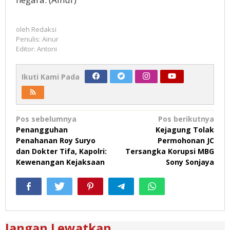
oleh
Redaksi
Penulis: Ainur
Editor: Antoni
Ikuti Kami Pada
Navigasi
Pos sebelumnya
Pos berikutnya
Penangguhan
Kejagung Tolak
pos
Penahanan Roy Suryo
Permohonan JC
dan Dokter Tifa, Kapolri:
Tersangka Korupsi MBG
Kewenangan Kejaksaan
Sony Sonjaya
Jangan Lewatkan