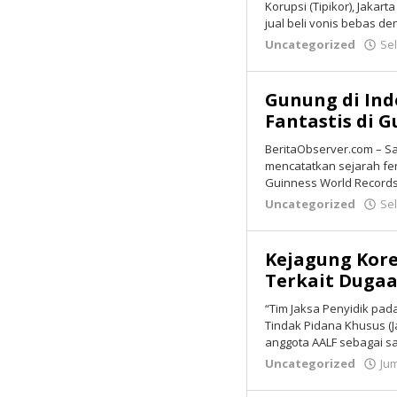
Korupsi (Tipikor), Jaka
jual beli vonis bebas d
Uncategorized
Sel
Gunung di Ind
Fantastis di 
BeritaObserver.com – Sa
mencatatkan sejarah fen
Guinness World Records
Uncategorized
Sel
Kejagung Kor
Terkait Dugaa
“Tim Jaksa Penyidik pad
Tindak Pidana Khusus (
anggota AALF sebagai s
Uncategorized
Jum