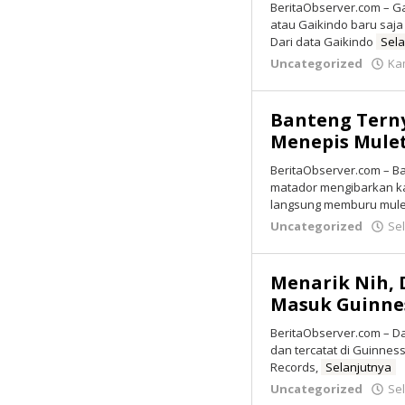
BeritaObserver.com – G
atau Gaikindo baru saja
Dari data Gaikindo
Sela
Uncategorized
Kam
Banteng Tern
Menepis Mule
BeritaObserver.com – B
matador mengibarkan ka
langsung memburu mul
Uncategorized
Sel
Menarik Nih, 
Masuk Guinne
BeritaObserver.com – Da
dan tercatat di Guinnes
Records,
Selanjutnya
Uncategorized
Sel