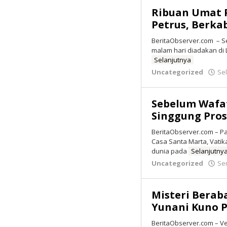
Ribuan Umat 
Petrus, Berka
BeritaObserver.com – Se
malam hari diadakan di 
Selanjutnya
Uncategorized
Sel
Sebelum Wafat
Singgung Pro
BeritaObserver.com – P
Casa Santa Marta, Vatika
dunia pada
Selanjutny
Uncategorized
Sen
Misteri Berab
Yunani Kuno P
BeritaObserver.com – V