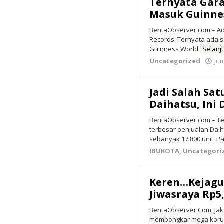
Ternyata Gara
Masuk Guinne
BeritaObserver.com – A
Records. Ternyata ada 
Guinness World
Selanj
Uncategorized
Jum
Jadi Salah Sa
Daihatsu, Ini
BeritaObserver.com – T
terbesar penjualan Daih
sebanyak 17.800 unit. Pa
IBUKOTA
,
Uncategori
Keren…Kejagun
Jiwasraya Rp5,
BeritaObserver.Com, Ja
membongkar mega korup