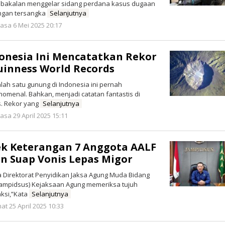
rta bakalan menggelar sidang perdana kasus dugaan
engan tersangka
Selanjutnya
oleh
asa 6 Mei 2025 20:17
Redaksi
onesia Ini Mencatatkan Rekor
Guinness World Records
lah satu gunung di Indonesia ini pernah
omenal. Bahkan, menjadi catatan fantastis di
. Rekor yang
Selanjutnya
oleh
asa 29 April 2025 15:11
Redaksi
ek Keterangan 7 Anggota AALF
n Suap Vonis Lepas Migor
a Direktorat Penyidikan Jaksa Agung Muda Bidang
Jampidsus) Kejaksaan Agung memeriksa tujuh
aksi,”Kata
Selanjutnya
oleh
at 25 April 2025 10:33
Redaksi