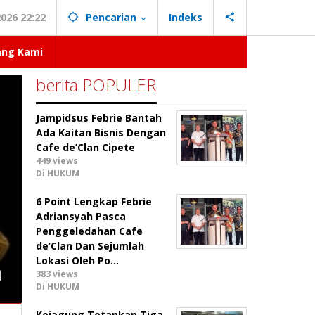
026 22:22
Pencarian
Indeks
ang Kami
berita POPULER
Jampidsus Febrie Bantah
Ada Kaitan Bisnis Dengan
Cafe de’Clan Cipete
449 views
Di HUKUM
6 Point Lengkap Febrie
Adriansyah Pasca
Penggeledahan Cafe
de’Clan Dan Sejumlah
Lokasi Oleh Po…
a
383 views
Di HUKUM
Kejagung Tetapkan Tiga