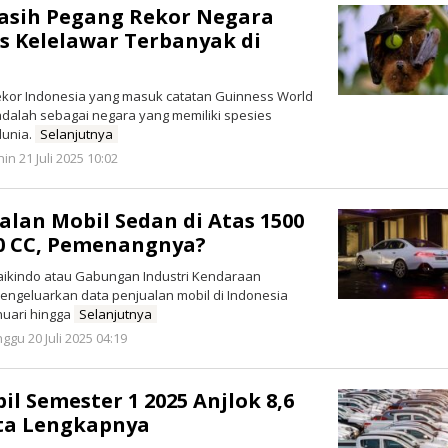
asih Pegang Rekor Negara
s Kelelawar Terbanyak di
ekor Indonesia yang masuk catatan Guinness World
adalah sebagai negara yang memiliki spesies
dunia.
Selanjutnya
oleh
in 21 Juli 2025 10:02
Redaksi
alan Mobil Sedan di Atas 1500
00 CC, Pemenangnya?
aikindo atau Gabungan Industri Kendaraan
engeluarkan data penjualan mobil di Indonesia
nuari hingga
Selanjutnya
oleh
ggu 20 Juli 2025 04:19
Redaksi
l Semester 1 2025 Anjlok 8,6
ata Lengkapnya