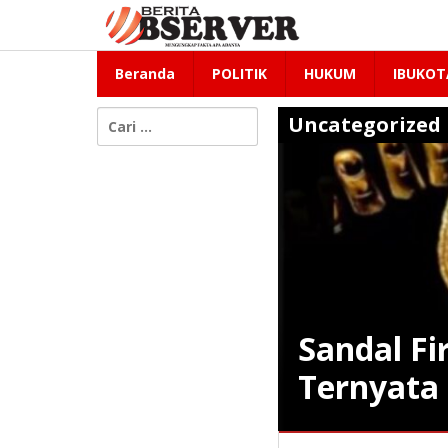
Lewati
ke
konten
Beranda
POLITIK
HUKUM
IBUKOT
Cari
Uncategorized
untuk:
Sandal Fi
Ternyata
Uncategorized