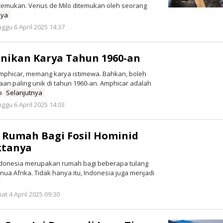
itemukan. Venus de Milo ditemukan oleh seorang
nya
oleh
ggu 6 April 2025 14:37
Redaksi
nikan Karya Tahun 1960-an
mphicar, memang karya istimewa. Bahkan, boleh
aan paling unik di tahun 1960-an. Amphicar adalah
ga
Selanjutnya
oleh
ggu 6 April 2025 14:03
Redaksi
i Rumah Bagi Fosil Hominid
aktanya
ndonesia merupakan rumah bagi beberapa tulang
enua Afrika. Tidak hanya itu, Indonesia juga menjadi
oleh
at 4 April 2025 09:30
Redaksi