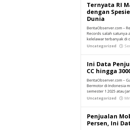
Ternyata RI M
Senin
dengan Spesie
21
Dunia
Juli
2025
BeritaObserver.com – R
10:07
Records salah satunya 
oleh
kelelawar terbanyak di 
Redaksi
Uncategorized
Sen
Ini Data Penju
CC hingga 30
BeritaObserver.com – G
Bermotor di Indonesia m
semester 1 2025 atau Ja
Uncategorized
Min
Penjualan Mobi
Persen, Ini D