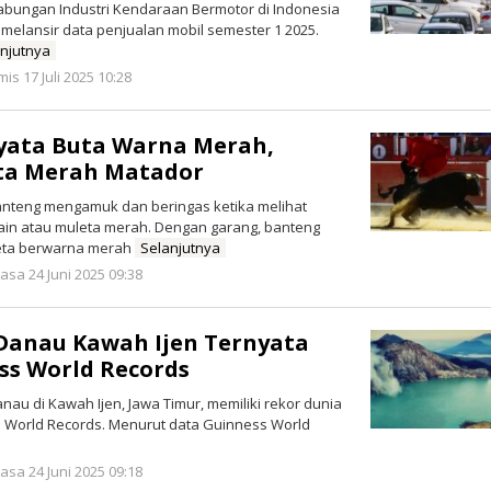
abungan Industri Kendaraan Bermotor di Indonesia
 melansir data penjualan mobil semester 1 2025.
njutnya
oleh
is 17 Juli 2025 10:28
Redaksi
yata Buta Warna Merah,
ta Merah Matador
anteng mengamuk dan beringas ketika melihat
in atau muleta merah. Dengan garang, banteng
eta berwarna merah
Selanjutnya
oleh
asa 24 Juni 2025 09:38
Redaksi
Danau Kawah Ijen Ternyata
ss World Records
nau di Kawah Ijen, Jawa Timur, memiliki rekor dunia
s World Records. Menurut data Guinness World
oleh
asa 24 Juni 2025 09:18
Redaksi