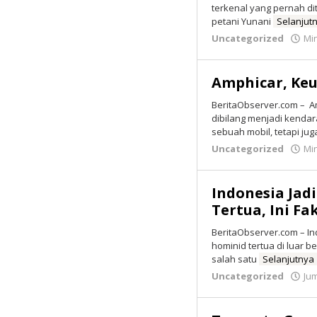
terkenal yang pernah d
petani Yunani
Selanjut
Uncategorized
Min
Amphicar, Keu
BeritaObserver.com – A
dibilang menjadi kendar
sebuah mobil, tetapi ju
Uncategorized
Min
Indonesia Jad
Tertua, Ini F
BeritaObserver.com – I
hominid tertua di luar b
salah satu
Selanjutnya
Uncategorized
Jum