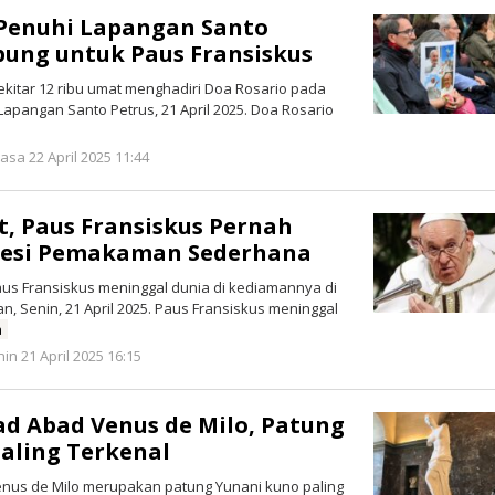
Penuhi Lapangan Santo
bung untuk Paus Fransiskus
kitar 12 ribu umat menghadiri Doa Rosario pada
Lapangan Santo Petrus, 21 April 2025. Doa Rosario
oleh
asa 22 April 2025 11:44
Redaksi
, Paus Fransiskus Pernah
sesi Pemakaman Sederhana
aus Fransiskus meninggal dunia di kediamannya di
n, Senin, 21 April 2025. Paus Fransiskus meninggal
a
oleh
in 21 April 2025 16:15
Redaksi
ad Abad Venus de Milo, Patung
aling Terkenal
enus de Milo merupakan patung Yunani kuno paling