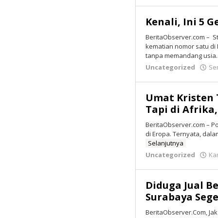
Kenali, Ini 5 
BeritaObserver.com – S
kematian nomor satu di 
tanpa memandang usia
Uncategorized
Sen
Umat Kristen 
Tapi di Afrika
BeritaObserver.com – Pop
di Eropa. Ternyata, dala
Selanjutnya
Uncategorized
Kam
Diduga Jual Be
Surabaya Sege
BeritaObserver.Com, Ja