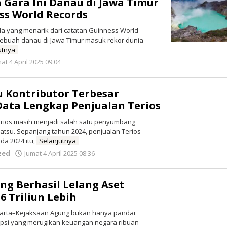
 Gara Ini Danau di Jawa Timur
ss World Records
da yang menarik dari catatan Guinness World
sebuah danau di Jawa Timur masuk rekor dunia
utnya
oleh
at 4 April 2025 09:04
Redaksi
tu Kontributor Terbesar
 Data Lengkap Penjualan Terios
erios masih menjadi salah satu penyumbang
atsu. Sepanjang tahun 2024, penjualan Terios
da 2024 itu,
Selanjutnya
oleh
zed
Jumat 4 April 2025 08:36
Redaksi
g Berhasil Lelang Aset
6 Triliun Lebih
karta–Kejaksaan Agung bukan hanya pandai
si yang merugikan keuangan negara ribuan