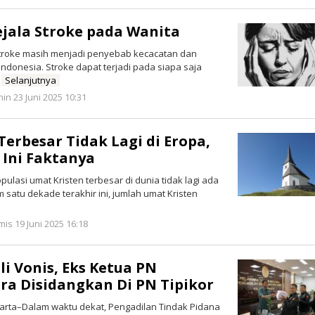
Gejala Stroke pada Wanita
troke masih menjadi penyebab kecacatan dan
Indonesia. Stroke dapat terjadi pada siapa saja
.
Selanjutnya
oleh
in 23 Juni 2025 10:31
Redaksi
Terbesar Tidak Lagi di Eropa,
, Ini Faktanya
ulasi umat Kristen terbesar di dunia tidak lagi ada
m satu dekade terakhir ini, jumlah umat Kristen
oleh
is 19 Juni 2025 16:18
Redaksi
li Vonis, Eks Ketua PN
ra Disidangkan Di PN Tipikor
karta–Dalam waktu dekat, Pengadilan Tindak Pidana