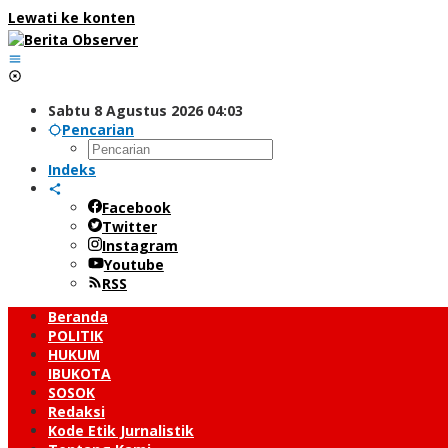
Lewati ke konten
Sabtu 8 Agustus 2026 04:03
Pencarian
Indeks
Facebook
Twitter
Instagram
Youtube
RSS
Beranda
POLITIK
HUKUM
IBUKOTA
SOSOK
Redaksi
Kode Etik Jurnalistik