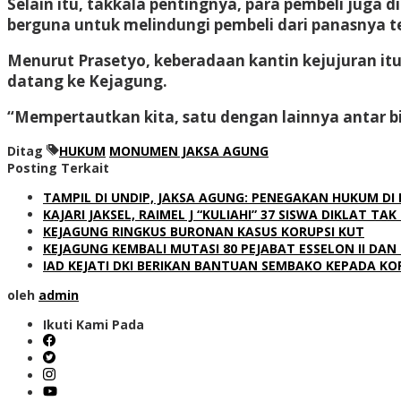
Selain itu, takkala pentingnya, para pembeli jug
berguna untuk melindungi pembeli dari panasnya te
Menurut Prasetyo, keberadaan kantin kejujuran it
datang ke Kejagung.
“Mempertautkan kita, satu dengan lainnya antar 
Ditag
HUKUM
MONUMEN JAKSA AGUNG
Posting Terkait
TAMPIL DI UNDIP, JAKSA AGUNG: PENEGAKAN HUKUM DI
KAJARI JAKSEL, RAIMEL J “KULIAHI” 37 SISWA DIKLAT T
KEJAGUNG RINGKUS BURONAN KASUS KORUPSI KUT
KEJAGUNG KEMBALI MUTASI 80 PEJABAT ESSELON II DAN I
IAD KEJATI DKI BERIKAN BANTUAN SEMBAKO KEPADA K
oleh
admin
Ikuti Kami Pada