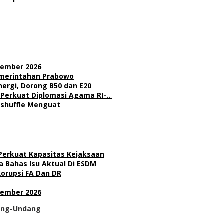
sember 2026
Pemerintahan Prabowo
nergi, Dorong B50 dan E20
l Perkuat Diplomasi Agama RI-…
Reshuffle Menguat
 Perkuat Kapasitas Kejaksaan
 Bahas Isu Aktual Di ESDM
Korupsi FA Dan DR
sember 2026
dang-Undang