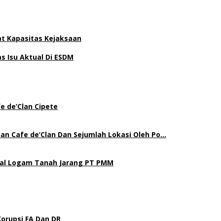
at Kapasitas Kejaksaan
 Isu Aktual Di ESDM
e de’Clan Cipete
an Cafe de’Clan Dan Sejumlah Lokasi Oleh Po…
gal Logam Tanah Jarang PT PMM
Korupsi FA Dan DR