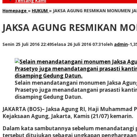
Tentang Kami
Homepage
»
HUKUM
»
JAKSA AGUNG RESMIKAN MONUMEN JA
JAKSA AGUNG RESMIKAN MO
Senin 25 Juli 2016 22:49
Selasa 26 Juli 2016 07:31
oleh
admin
-
1,3
Selain menandatangani monumen Jaksa Agung
Prasetyo juga menandatangani prasasti kanti
disamping Gedung Datun.
JAKARTA (BOS)– Jaksa Agung RI, Haji Muhammad P
Kejaksaan Agung, Jakarta, Kamis (21/07) kemarin.
Dalam kata sambutannya sebelum menandatangi p
tersebut ditujukan sebagai ungkapan penghargaan