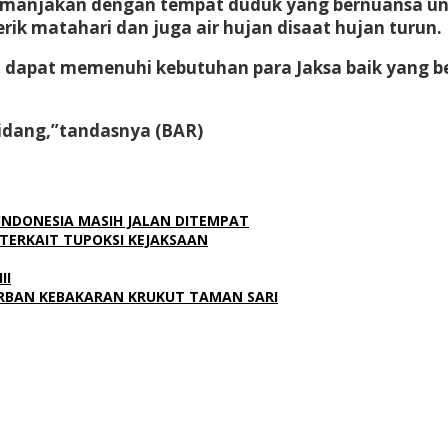
a dimanjakan dengan tempat duduk yang bernuansa u
rik matahari dan juga air hujan disaat hujan turun.
u dapat memenuhi kebutuhan para Jaksa baik yang b
bidang,”tandasnya (BAR)
 INDONESIA MASIH JALAN DITEMPAT
AK TERKAIT TUPOKSI KEJAKSAAN
II
ORBAN KEBAKARAN KRUKUT TAMAN SARI