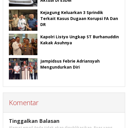
Aktual Di ESDM
Kejagung Keluarkan 3 Sprindik
Terkait Kasus Dugaan Korupsi FA Dan
DR
Kapolri Listyo Ungkap ST Burhanuddin
Kakak Asuhnya
Jampidsus Febrie Adriansyah
Mengundurkan Diri
Komentar
Tinggalkan Balasan
Alamat email Anda tidak akan dipublikasikan.
Ruas yang