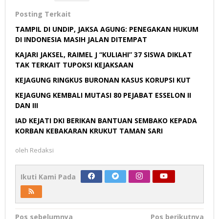
Posting Terkait
TAMPIL DI UNDIP, JAKSA AGUNG: PENEGAKAN HUKUM
DI INDONESIA MASIH JALAN DITEMPAT
KAJARI JAKSEL, RAIMEL J “KULIAHI” 37 SISWA DIKLAT
TAK TERKAIT TUPOKSI KEJAKSAAN
KEJAGUNG RINGKUS BURONAN KASUS KORUPSI KUT
KEJAGUNG KEMBALI MUTASI 80 PEJABAT ESSELON II
DAN III
IAD KEJATI DKI BERIKAN BANTUAN SEMBAKO KEPADA
KORBAN KEBAKARAN KRUKUT TAMAN SARI
oleh
Redaksi
Ikuti Kami Pada
Navigasi
Pos sebelumnya
Pos berikutnya