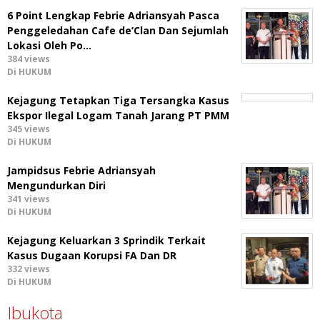
6 Point Lengkap Febrie Adriansyah Pasca
Penggeledahan Cafe de’Clan Dan Sejumlah
Lokasi Oleh Po…
384 views
Di HUKUM
Kejagung Tetapkan Tiga Tersangka Kasus
Ekspor Ilegal Logam Tanah Jarang PT PMM
345 views
Di HUKUM
Jampidsus Febrie Adriansyah
Mengundurkan Diri
341 views
Di HUKUM
Kejagung Keluarkan 3 Sprindik Terkait
Kasus Dugaan Korupsi FA Dan DR
332 views
Di HUKUM
Ibukota