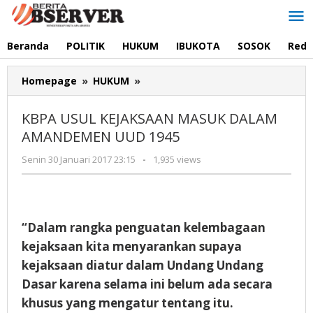
Lewati
ke
konten
Beranda
POLITIK
HUKUM
IBUKOTA
SOSOK
Reda
KBPA
Homepage
»
HUKUM
»
USUL
KEJAKSAAN
KBPA USUL KEJAKSAAN MASUK DALAM
MASUK
AMANDEMEN UUD 1945
DALAM
AMANDEMEN
oleh
Senin 30 Januari 2017 23:15
-
1,935 views
UUD
Redaksi
1945
“Dalam rangka penguatan kelembagaan
kejaksaan kita menyarankan supaya
kejaksaan diatur dalam Undang Undang
Dasar karena selama ini belum ada secara
khusus yang mengatur tentang itu.