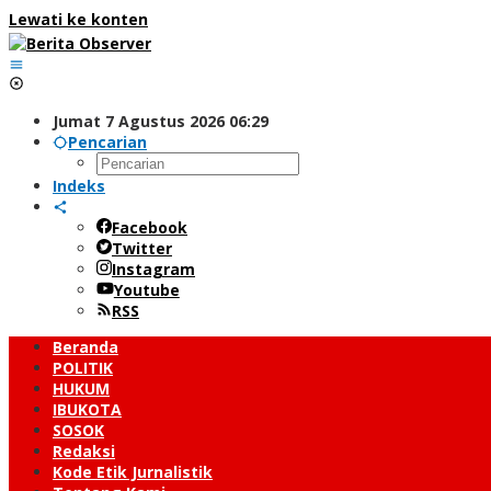
Lewati ke konten
Jumat 7 Agustus 2026 06:29
Pencarian
Indeks
Facebook
Twitter
Instagram
Youtube
RSS
Beranda
POLITIK
HUKUM
IBUKOTA
SOSOK
Redaksi
Kode Etik Jurnalistik