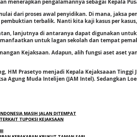
akan menerapkan pengalamannya sebagai Kepala Pusat
mulai dari proses awal penyidikan. Di mana, jaksa 
embuktian terbalik. Nanti kita kaji kasus per kasus
hatan, lanjutnya di antaranya dapat digunakan untu
 dimanfaatkan untuk lagan sekolah dan tempat pe
ngan Kejaksaan. Adapun, alih fungsi aset aset yang
Agung, HM Prasetyo menjadi Kepala Kejaksaaan Tingg
aksa Agung Muda Intelijen (JAM Intel). Sedangkan L
 INDONESIA MASIH JALAN DITEMPAT
AK TERKAIT TUPOKSI KEJAKSAAN
II
ORBAN KEBAKARAN KRUKUT TAMAN SARI