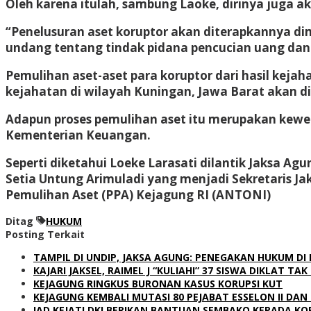
Oleh karena itulah, sambung Laoke, dirinya juga 
“Penelusuran aset koruptor akan diterapkannya di
undang tentang tindak pidana pencucian uang dan p
Pemulihan aset-aset para koruptor dari hasil keja
kejahatan di wilayah Kuningan, Jawa Barat akan
Adapun proses pemulihan aset itu merupakan kewena
Kementerian Keuangan.
Seperti diketahui Loeke Larasati dilantik Jaksa 
Setia Untung Arimuladi yang menjadi Sekretaris J
Pemulihan Aset (PPA) Kejagung RI (ANTONI)
Ditag
HUKUM
Posting Terkait
TAMPIL DI UNDIP, JAKSA AGUNG: PENEGAKAN HUKUM DI
KAJARI JAKSEL, RAIMEL J “KULIAHI” 37 SISWA DIKLAT T
KEJAGUNG RINGKUS BURONAN KASUS KORUPSI KUT
KEJAGUNG KEMBALI MUTASI 80 PEJABAT ESSELON II DAN I
IAD KEJATI DKI BERIKAN BANTUAN SEMBAKO KEPADA K