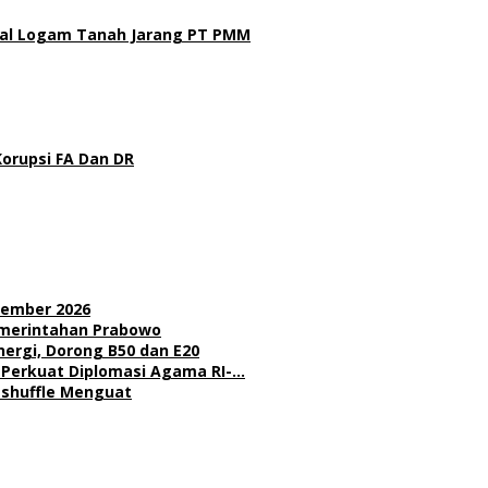
gal Logam Tanah Jarang PT PMM
Korupsi FA Dan DR
sember 2026
Pemerintahan Prabowo
nergi, Dorong B50 dan E20
l Perkuat Diplomasi Agama RI-…
Reshuffle Menguat