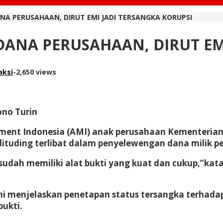
A PERUSAHAAN, DIRUT EMI JADI TERSANGKA KORUPSI
ANA PERUSAHAAN, DIRUT EMI
aksi
-
2,650 views
ono Turin
ent Indonesia (AMI) anak perusahaan Kementerian E
dituding terlibat dalam penyelewengan dana milik p
dah memiliki alat bukti yang kuat dan cukup,”kata 
ni menjelaskan penetapan status tersangka terhadap
bukti.