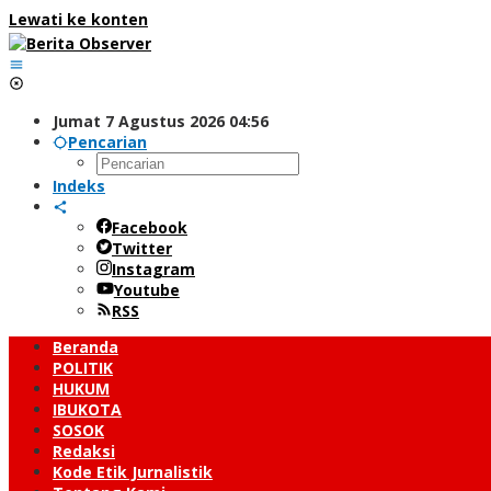
Lewati ke konten
Jumat 7 Agustus 2026 04:56
Pencarian
Indeks
Facebook
Twitter
Instagram
Youtube
RSS
Beranda
POLITIK
HUKUM
IBUKOTA
SOSOK
Redaksi
Kode Etik Jurnalistik