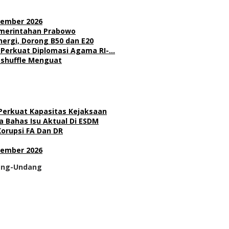
sember 2026
Pemerintahan Prabowo
nergi, Dorong B50 dan E20
l Perkuat Diplomasi Agama RI-…
Reshuffle Menguat
 Perkuat Kapasitas Kejaksaan
 Bahas Isu Aktual Di ESDM
Korupsi FA Dan DR
sember 2026
dang-Undang