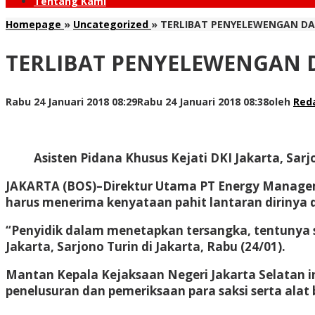
Tentang Kami
Homepage
»
Uncategorized
»
TERLIBAT PENYELEWENGAN DAN
TERLIBAT PENYELEWENGAN D
Rabu 24 Januari 2018 08:29
Rabu 24 Januari 2018 08:38
oleh
Red
Asisten Pidana Khusus Kejati DKI Jakarta, Sarj
JAKARTA (BOS)–Direktur Utama PT
Energy Managem
harus menerima kenyataan pahit lantaran dirinya 
“Penyidik dalam menetapkan tersangka, tentunya su
Jakarta, Sarjono Turin di Jakarta, Rabu (24/01).
Mantan Kepala Kejaksaan Negeri Jakarta Selatan i
penelusuran dan pemeriksaan para saksi serta alat 