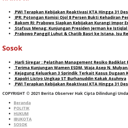
PWI Terapkan Kebijakan Reaktivasi KTA Hingga 31 De
IPR: Potongan Komisi Ojol 8 Persen Bukti Kehadiran 
Bakom RI: Prabowo Siapkan Kebijakan Kurangi Impor E
Stafsus Menag: Kunjungan Presiden Jerman ke Istiqla
Prabowo Panggil Luhut & Chatib Basri ke Istana, Isu 
Sosok
Harli Siregar : Pelatihan Management Resiko Badiklat
Terima Kunjungan Wamen ESDM, Waja Asep N. Mulyana
Kejagung Keluarkan 3 Sprindik Terkait Kasus Dugaan 
Kapolri Listyo Ungkap ST Burhanuddin Kakak Asuhnya
PWI Terapkan Kebijakan Reaktivasi KTA Hingga 31 De
COPYRIGHT © 2021 Berita Observer Hak Cipta Dilindungi Un
Beranda
POLITIK
HUKUM
IBUKOTA
SOSOK