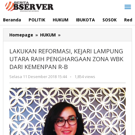
Lewati
ke
konten
Beranda
POLITIK
HUKUM
IBUKOTA
SOSOK
Reda
LAKUKAN
Homepage
»
HUKUM
»
REFORMASI,
KEJARI
LAKUKAN REFORMASI, KEJARI LAMPUNG
LAMPUNG
UTARA RAIH PENGHARGAAN ZONA WBK
UTARA
DARI KEMENPAN R-B
RAIH
PENGHARGAAN
oleh
Selasa 11 Desember 2018 15:44
-
1,854 views
ZONA
Redaksi
WBK
DARI
KEMENPAN
R-
B