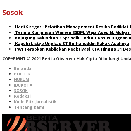
Sosok
Harli Siregar : Pelatihan Management Resiko Badiklat
Terima Kunjungan Wamen ESDM, Waja Asep N. Mulyana
Kejagung Keluarkan 3 Sprindik Terkait Kasus Dugaan 
Kapolri Listyo Ungkap ST Burhanuddin Kakak Asuhnya
PWI Terapkan Kebijakan Reaktivasi KTA Hingga 31 De
COPYRIGHT © 2021 Berita Observer Hak Cipta Dilindungi Un
Beranda
POLITIK
HUKUM
IBUKOTA
SOSOK
Redaksi
Kode Etik Jurnalistik
Tentang Kami