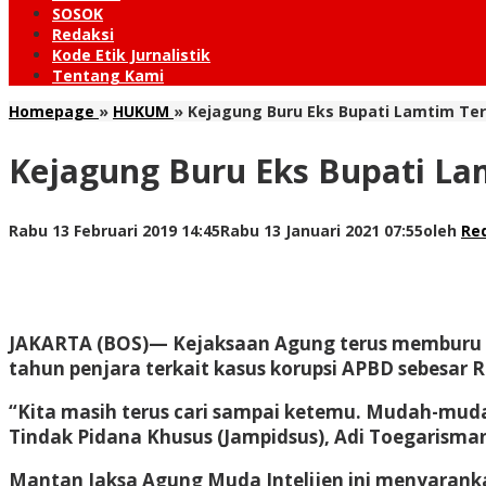
SOSOK
Redaksi
Kode Etik Jurnalistik
Tentang Kami
Homepage
»
HUKUM
»
Kejagung Buru Eks Bupati Lamtim Terp
Kejagung Buru Eks Bupati La
Rabu 13 Februari 2019 14:45
Rabu 13 Januari 2021 07:55
oleh
Re
JAKARTA (BOS)
— Kejaksaan Agung terus memburu k
tahun penjara terkait kasus korupsi APBD sebesar 
“Kita masih terus cari sampai ketemu. Mudah-muda
Tindak Pidana Khusus (Jampidsus), Adi Toegarisman
Mantan Jaksa Agung Muda Intelijen ini menyaranka