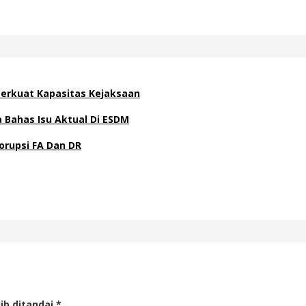
 Perkuat Kapasitas Kejaksaan
Bahas Isu Aktual Di ESDM
orupsi FA Dan DR
ib ditandai
*