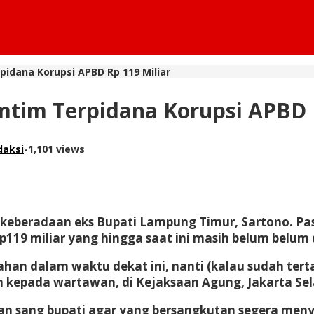
idana Korupsi APBD Rp 119 Miliar
mtim Terpidana Korupsi APBD R
daksi
-
1,101 views
eberadaan eks Bupati Lampung Timur, Sartono. Pasa
Rp119 miliar yang hingga saat ini masih belum belu
han dalam waktu dekat ini, nanti (kalau sudah tert
 kepada wartawan, di Kejaksaan Agung, Jakarta Sela
n sang bupati agar yang bersangkutan segera menye