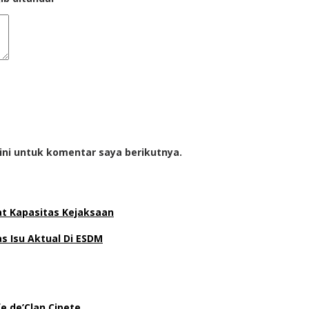
ini untuk komentar saya berikutnya.
at Kapasitas Kejaksaan
 Isu Aktual Di ESDM
e de’Clan Cipete