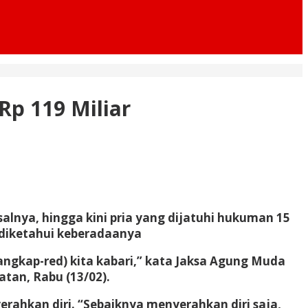
p 119 Miliar
lnya, hingga kini pria yang dijatuhi hukuman 15
m diketahui keberadaanya
angkap-red) kita kabari,” kata Jaksa Agung Muda
tan, Rabu (13/02).
rahkan diri. “Sebaiknya menyerahkan diri saja,