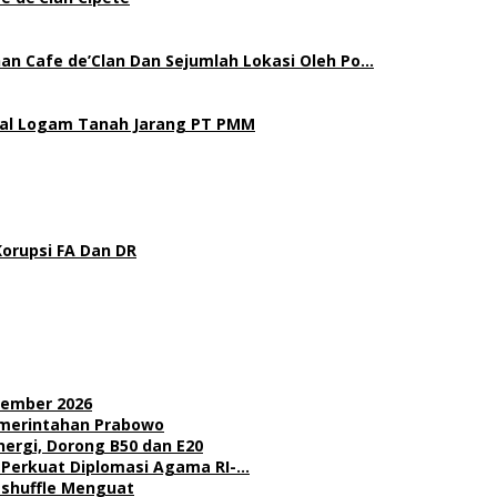
an Cafe de’Clan Dan Sejumlah Lokasi Oleh Po…
gal Logam Tanah Jarang PT PMM
Korupsi FA Dan DR
sember 2026
Pemerintahan Prabowo
nergi, Dorong B50 dan E20
l Perkuat Diplomasi Agama RI-…
Reshuffle Menguat