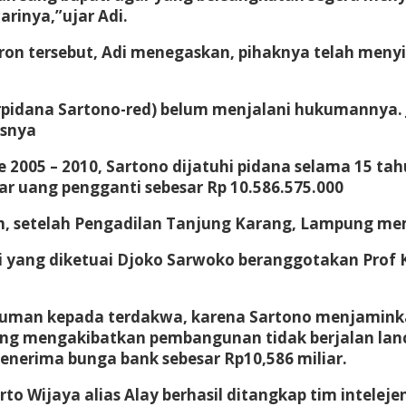
rinya,”ujar Adi.
uron tersebut, Adi menegaskan, pihaknya telah menyi
(terpidana Sartono-red) belum menjalani hukumannya
asnya
e 2005 – 2010, Sartono dijatuhi pidana selama 15 ta
r uang pengganti sebesar Rp 10.586.575.000
um, setelah Pengadilan Tanjung Karang, Lampung m
si yang diketuai Djoko Sarwoko beranggotakan Prof 
kuman kepada terdakwa, karena Sartono menjamink
ang mengakibatkan pembangunan tidak berjalan lan
enerima bunga bank sebesar Rp10,586 miliar.
rto Wijaya alias Alay berhasil ditangkap tim intelej