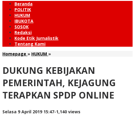
Beranda
POLITIK
HUKUM
IBUKOTA
SOSOK
Redaksi
Kode Etik Jurnalistik
Tentang Kami
DUKUNG
Homepage
»
HUKUM
»
KEBIJAKAN
PEMERINTAH,
DUKUNG KEBIJAKAN
KEJAGUNG
TERAPKAN
PEMERINTAH, KEJAGUNG
SPDP
ONLINE
TERAPKAN SPDP ONLINE
oleh
Selasa 9 April 2019 15:47
-
1,140 views
Redaksi