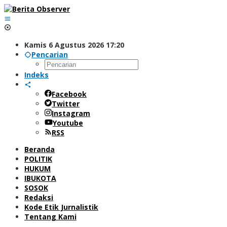
Lewati
ke
konten
Kamis 6 Agustus 2026 17:20
Pencarian
Indeks
Facebook
Twitter
Instagram
Youtube
RSS
Beranda
POLITIK
HUKUM
IBUKOTA
SOSOK
Redaksi
Kode Etik Jurnalistik
Tentang Kami