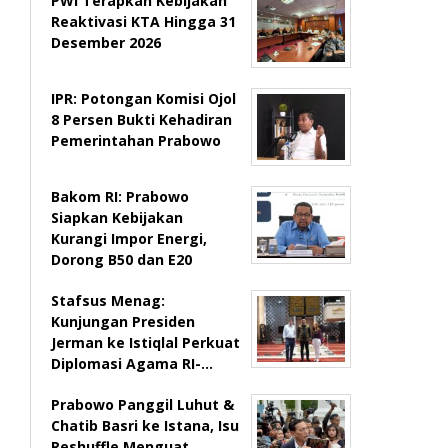
PWI Terapkan Kebijakan
Reaktivasi KTA Hingga 31
Desember 2026
IPR: Potongan Komisi Ojol
8 Persen Bukti Kehadiran
Pemerintahan Prabowo
Bakom RI: Prabowo
Siapkan Kebijakan
Kurangi Impor Energi,
Dorong B50 dan E20
Stafsus Menag:
Kunjungan Presiden
Jerman ke Istiqlal Perkuat
Diplomasi Agama RI-…
Prabowo Panggil Luhut &
Chatib Basri ke Istana, Isu
Reshuffle Menguat