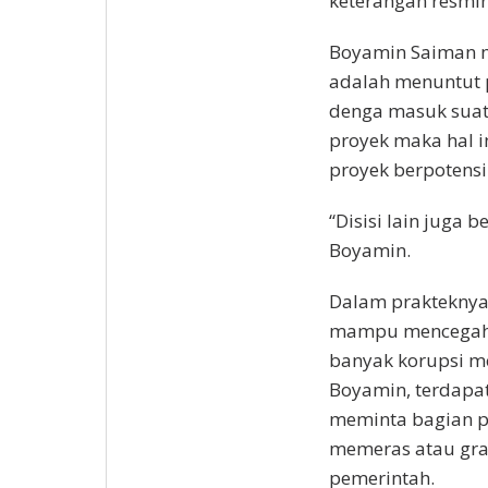
keterangan resmin
Boyamin Saiman m
adalah menuntut 
denga masuk suat
proyek maka hal in
proyek berpotensi
“Disisi lain juga 
Boyamin.
Dalam prakteknya,
mampu mencegah k
banyak korupsi me
Boyamin, terdapa
meminta bagian p
memeras atau grat
pemerintah.