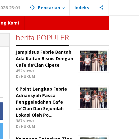
026 23:01
Pencarian
Indeks
ang Kami
berita POPULER
Jampidsus Febrie Bantah
Ada Kaitan Bisnis Dengan
Cafe de’Clan Cipete
452 views
Di HUKUM
6 Point Lengkap Febrie
Adriansyah Pasca
Penggeledahan Cafe
de’Clan Dan Sejumlah
Lokasi Oleh Po…
387 views
Di HUKUM
Kejagung Tetapkan Tiga