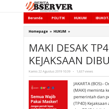
Lewati
ke
konten
Beranda
POLITIK
HUKUM
IBUKOT
MAKI
Homepage
»
HUKUM
»
DESAK
TP4P
MAKI DESAK TP
DAN
TP4D
KEJAKSAAN DIB
KEJAKSAAN
DIBUBARKAN
oleh
Kamis 22 Agustus 2019 10:39
-
1,637 views
Redaksi
JAKARTA (BOS)– Or
(MAKI) meminta 
pemerintah dan p
(TP4D) Kejaksaan 