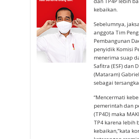
dan TP4P lebih b
kebaikan.
Sebelumnya, jaksa
anggota Tim Peng
Pembangunan Daera
penyidik Komisi P
menerima suap d
Safitra (ESF) dan
(Mataram) Gabriel
sebagai tersangka
“Mencermati kebe
pemerintah dan p
(TP4D) maka MAKI
TP4 karena lebih
kebaikan,”kata k