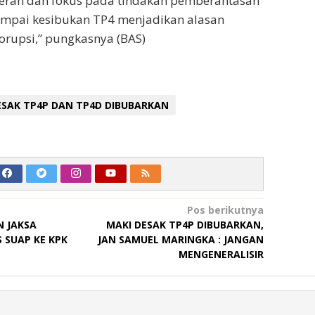
rah dan fokus pada tindakan pemberantasan
ampai kesibukan TP4 menjadikan alasan
orupsi,” pungkasnya (BAS)
ESAK TP4P DAN TP4D DIBUBARKAN
Pos berikutnya
 JAKSA
MAKI DESAK TP4P DIBUBARKAN,
 SUAP KE KPK
JAN SAMUEL MARINGKA : JANGAN
MENGENERALISIR