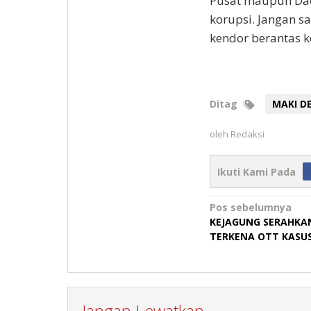
Pusat maupun Dae
korupsi. Jangan s
kendor berantas k
Ditag
MAKI D
oleh
Redaksi
Ikuti Kami Pada
Navigasi
Pos sebelumnya
KEJAGUNG SERAHKAN
pos
TERKENA OTT KASUS
Jangan Lewatkan