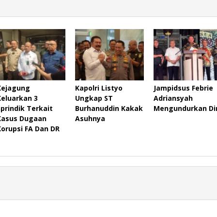
Kejagung
Kapolri Listyo
Jampidsus Febrie
Keluarkan 3
Ungkap ST
Adriansyah
Sprindik Terkait
Burhanuddin Kakak
Mengundurkan Dir
Kasus Dugaan
Asuhnya
Korupsi FA Dan DR