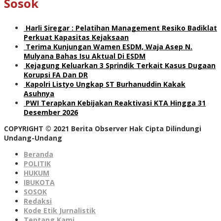
Sosok
Harli Siregar : Pelatihan Management Resiko Badiklat
Perkuat Kapasitas Kejaksaan
Terima Kunjungan Wamen ESDM, Waja Asep N.
Mulyana Bahas Isu Aktual Di ESDM
Kejagung Keluarkan 3 Sprindik Terkait Kasus Dugaan
Korupsi FA Dan DR
Kapolri Listyo Ungkap ST Burhanuddin Kakak
Asuhnya
PWI Terapkan Kebijakan Reaktivasi KTA Hingga 31
Desember 2026
COPYRIGHT © 2021 Berita Observer Hak Cipta Dilindungi
Undang-Undang
Beranda
POLITIK
HUKUM
IBUKOTA
SOSOK
Redaksi
Kode Etik Jurnalistik
Tentang Kami