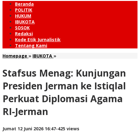
Beranda
POLITIK
HUKUM
IBUKOTA
SOSOK
Redaksi
Kode Etik Jurnalistik
Tentang Kami
Stafsus
Homepage
»
IBUKOTA
»
Menag:
Kunjungan
Stafsus Menag: Kunjungan
Presiden
Jerman
Presiden Jerman ke Istiqlal
ke
Istiqlal
Perkuat Diplomasi Agama
Perkuat
Diplomasi
RI-Jerman
Agama
RI-
Jerman
oleh
Jumat 12 Juni 2026 16:47
-
425 views
Redaksi