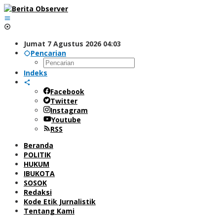
Lewati
ke
konten
Jumat 7 Agustus 2026 04:03
Pencarian
Indeks
Facebook
Twitter
Instagram
Youtube
RSS
Beranda
POLITIK
HUKUM
IBUKOTA
SOSOK
Redaksi
Kode Etik Jurnalistik
Tentang Kami