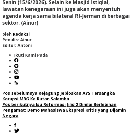
Senin (15/6/2026). Selain ke Masjid Istiqlal,
lawatan kenegaraan ini juga akan menyentuh
agenda kerja sama bilateral RI-Jerman di berbagai
sektor. (Ainur)
oleh
Redaksi
Penulis: Ainur
Editor: Antoni
Ikuti Kami Pada
Navigasi
Pos sebelumnya
Kejagung Jebloskan AYS Tersangka
Korupsi MBG Ke Rutan Salemba
pos
Pos berikutnya
Isu Reformasi Jilid 2 Dinilai Berlebihan,
Pengamat: Demo Mahasiswa Ekspresi Kritis yang Dijamin
Negara