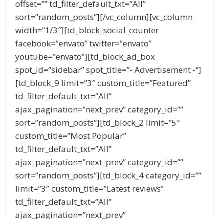
offset=”” td_filter_default_txt=”All”
sort=”random_posts”][/vc_column][vc_column
width=”1/3″][td_block_social_counter
facebook=”envato” twitter=”envato”
youtube=”envato”][td_block_ad_box
spot_id=”sidebar” spot_title=”- Advertisement -“]
[td_block_9 limit=”3″ custom_title=”Featured”
td_filter_default_txt=”All”
ajax_pagination=”next_prev” category_id=””
sort=”random_posts”][td_block_2 limit=”5″
custom_title=”Most Popular”
td_filter_default_txt=”All”
ajax_pagination=”next_prev” category_id=””
sort=”random_posts”][td_block_4 category_id=””
limit=”3″ custom_title=”Latest reviews”
td_filter_default_txt=”All”
ajax_pagination=”next_prev”