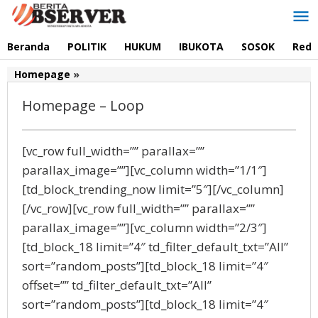
Lewati
ke
konten
Beranda
POLITIK
HUKUM
IBUKOTA
SOSOK
Reda
Homepage
Homepage
»
-
Homepage – Loop
Loop
Rabu
[vc_row full_width=”” parallax=””
14
parallax_image=””][vc_column width=”1/1″]
Agustus
2019
[td_block_trending_now limit=”5″][/vc_column]
17:31
[/vc_row][vc_row full_width=”” parallax=””
oleh
admin
parallax_image=””][vc_column width=”2/3″]
[td_block_18 limit=”4″ td_filter_default_txt=”All”
sort=”random_posts”][td_block_18 limit=”4″
offset=”” td_filter_default_txt=”All”
sort=”random_posts”][td_block_18 limit=”4″