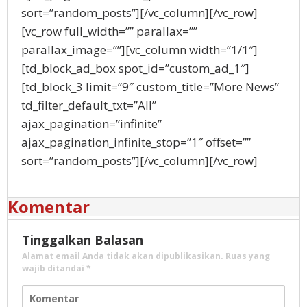
sort=”random_posts”][/vc_column][/vc_row]
[vc_row full_width=”” parallax=””
parallax_image=””][vc_column width=”1/1″]
[td_block_ad_box spot_id=”custom_ad_1″]
[td_block_3 limit=”9″ custom_title=”More News”
td_filter_default_txt=”All”
ajax_pagination=”infinite”
ajax_pagination_infinite_stop=”1″ offset=””
sort=”random_posts”][/vc_column][/vc_row]
Komentar
Tinggalkan Balasan
Alamat email Anda tidak akan dipublikasikan.
Ruas yang
wajib ditandai
*