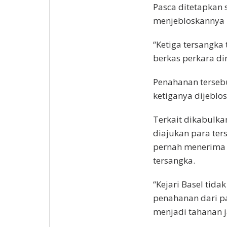
Pasca ditetapkan 
menjebloskannya k
“Ketiga tersangka
berkas perkara d
Penahanan tersebu
ketiganya dijeblo
Terkait dikabulk
diajukan para ter
pernah menerima
tersangka.
“Kejari Basel ti
penahanan dari pa
menjadi tahanan j