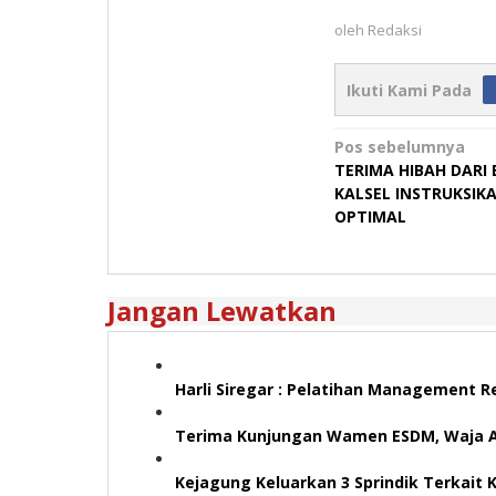
oleh
Redaksi
Ikuti Kami Pada
Navigasi
Pos sebelumnya
TERIMA HIBAH DARI 
pos
KALSEL INSTRUKSIKA
OPTIMAL
Jangan Lewatkan
Harli Siregar : Pelatihan Management R
Terima Kunjungan Wamen ESDM, Waja As
Kejagung Keluarkan 3 Sprindik Terkait