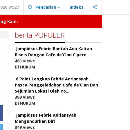
026 01:27
Pencarian
Indeks
ang Kami
berita POPULER
Jampidsus Febrie Bantah Ada Kaitan
Bisnis Dengan Cafe de’Clan Cipete
463 views
Di HUKUM
6 Point Lengkap Febrie Adriansyah
Pasca Penggeledahan Cafe de’Clan Dan
Sejumlah Lokasi Oleh Po…
389 views
Di HUKUM
Jampidsus Febrie Adriansyah
Mengundurkan Diri
349 views