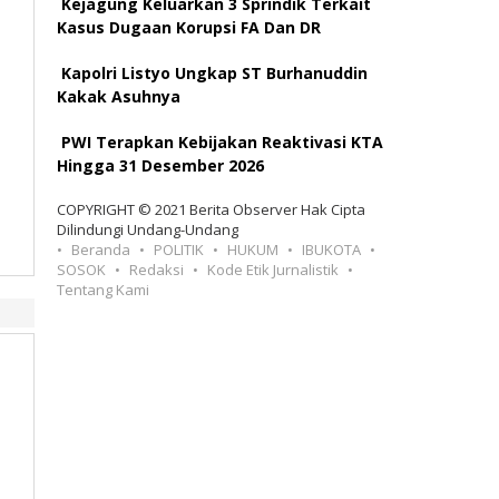
Kejagung Keluarkan 3 Sprindik Terkait
Kasus Dugaan Korupsi FA Dan DR
Kapolri Listyo Ungkap ST Burhanuddin
Kakak Asuhnya
PWI Terapkan Kebijakan Reaktivasi KTA
Hingga 31 Desember 2026
COPYRIGHT © 2021 Berita Observer Hak Cipta
Dilindungi Undang-Undang
Beranda
POLITIK
HUKUM
IBUKOTA
SOSOK
Redaksi
Kode Etik Jurnalistik
Tentang Kami