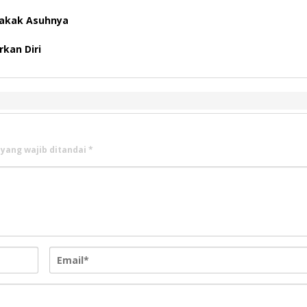
Kakak Asuhnya
kan Diri
 yang wajib ditandai
*