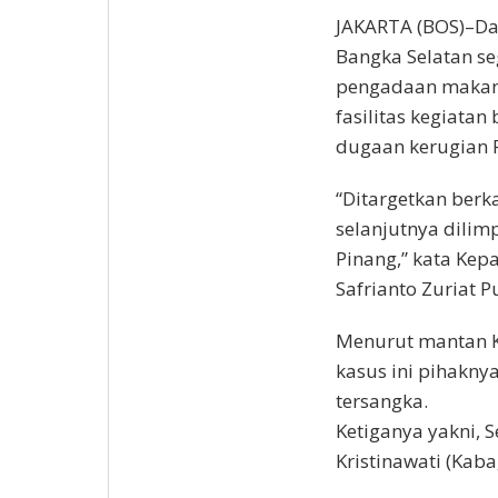
JAKARTA (BOS)–Dal
Bangka Selatan s
pengadaan makan
fasilitas kegiata
dugaan kerugian R
“Ditargetkan ber
selanjutnya dilim
Pinang,” kata Kepa
Safrianto Zuriat 
Menurut mantan Ka
kasus ini pihakny
tersangka.
Ketiganya yakni, 
Kristinawati (Kab