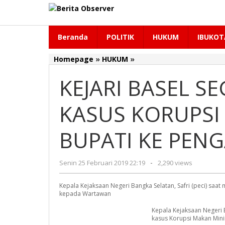
Lewati
ke
konten
Beranda
POLITIK
HUKUM
IBUKOT
Homepage
»
HUKUM
»
KEJARI
BASEL
KEJARI BASEL S
SEGERA
LIMPAHKAN
KASUS
KASUS KORUPSI
KORUPSI
MAMIN
BUPATI KE PEN
KEGIATAN
BUPATI
KE
Senin 25 Februari 2019 22:19
oleh
-
2,290 views
PENGADILAN
Redaksi
Kepala Kejaksaan Negeri Bangka Selatan, Safri (peci) 
kepada Wartawan
Kepala Kejaksaan Negeri 
kasus Korupsi Makan Mi