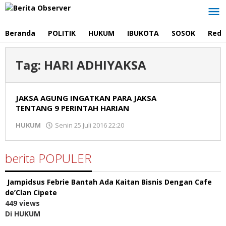
Lewati
ke
konten
Beranda
POLITIK
HUKUM
IBUKOTA
SOSOK
Reda
Tag:
HARI ADHIYAKSA
JAKSA AGUNG INGATKAN PARA JAKSA
TENTANG 9 PERINTAH HARIAN
HUKUM
Senin 25 Juli 2016 22:20
oleh
admin
berita POPULER
Jampidsus Febrie Bantah Ada Kaitan Bisnis Dengan Cafe
de’Clan Cipete
449 views
Di HUKUM