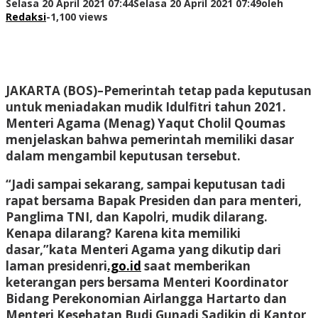
Selasa 20 April 2021 07:44
Selasa 20 April 2021 07:49
oleh
Redaksi
-
1,100 views
JAKARTA (BOS)
–Pemerintah tetap pada keputusan
untuk meniadakan mudik Idulfitri tahun 2021.
Menteri Agama (Menag) Yaqut Cholil Qoumas
menjelaskan bahwa pemerintah memiliki dasar
dalam mengambil keputusan tersebut.
“Jadi sampai sekarang, sampai keputusan tadi
rapat bersama Bapak Presiden dan para menteri,
Panglima TNI, dan Kapolri, mudik dilarang.
Kenapa dilarang? Karena kita memiliki
dasar,”kata Menteri Agama yang dikutip dari
laman presidenri
.go.id
saat memberikan
keterangan pers bersama Menteri Koordinator
Bidang Perekonomian Airlangga Hartarto dan
Menteri Kesehatan Budi Gunadi Sadikin di Kantor