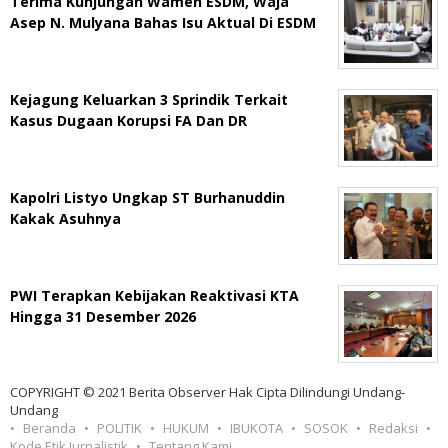
Terima Kunjungan Wamen ESDM, Waja
Asep N. Mulyana Bahas Isu Aktual Di ESDM
Kejagung Keluarkan 3 Sprindik Terkait
Kasus Dugaan Korupsi FA Dan DR
Kapolri Listyo Ungkap ST Burhanuddin
Kakak Asuhnya
PWI Terapkan Kebijakan Reaktivasi KTA
Hingga 31 Desember 2026
COPYRIGHT © 2021 Berita Observer Hak Cipta Dilindungi Undang-
Undang
Beranda
POLITIK
HUKUM
IBUKOTA
SOSOK
Redaksi
Kode Etik Jurnalistik
Tentang Kami