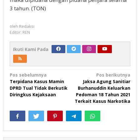
3 tahun. (TON)
oleh
Redaksi
Editor: REN
Ikuti Kami Pada
Navigasi
Pos sebelumnya
Pos berikutnya
Terpidana Kasus Mamin
Jaksa Agung Sanitiar
pos
DPRD Tual Tidak Berkutik
Burhanuddin Keluarkan
Diringkus Kejaksaan
Pedoman 18 Tahun 2021
Terkait Kasus Narkotika