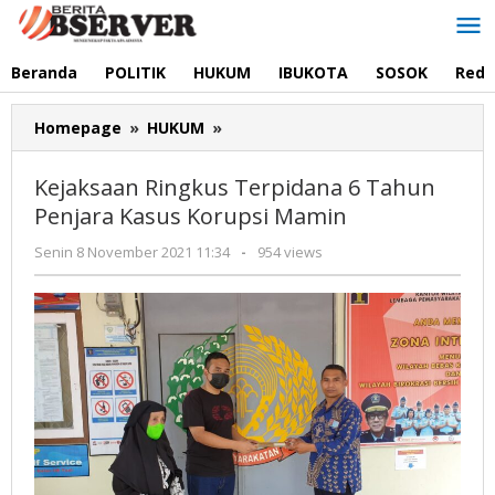
Lewati
ke
konten
Beranda
POLITIK
HUKUM
IBUKOTA
SOSOK
Reda
Kejaksaan
Homepage
»
HUKUM
»
Ringkus
Terpidana
Kejaksaan Ringkus Terpidana 6 Tahun
6
Penjara Kasus Korupsi Mamin
Tahun
Penjara
oleh
Senin 8 November 2021 11:34
-
954 views
Kasus
Redaksi
Korupsi
Mamin