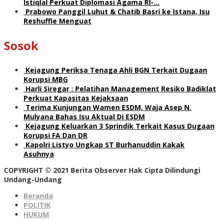
Istiqlal Perkuat Diplomasi Agama RI-…
Prabowo Panggil Luhut & Chatib Basri ke Istana, Isu
Reshuffle Menguat
Sosok
Kejagung Periksa Tenaga Ahli BGN Terkait Dugaan
Korupsi MBG
Harli Siregar : Pelatihan Management Resiko Badiklat
Perkuat Kapasitas Kejaksaan
Terima Kunjungan Wamen ESDM, Waja Asep N.
Mulyana Bahas Isu Aktual Di ESDM
Kejagung Keluarkan 3 Sprindik Terkait Kasus Dugaan
Korupsi FA Dan DR
Kapolri Listyo Ungkap ST Burhanuddin Kakak
Asuhnya
COPYRIGHT © 2021 Berita Observer Hak Cipta Dilindungi
Undang-Undang
Beranda
POLITIK
HUKUM