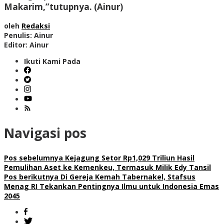
Makarim,”tutupnya. (Ainur)
oleh
Redaksi
Penulis: Ainur
Editor: Ainur
Ikuti Kami Pada
Navigasi pos
Pos sebelumnya
Kejagung Setor Rp1,029 Triliun Hasil
Pemulihan Aset ke Kemenkeu, Termasuk Milik Edy Tansil
Pos berikutnya
Di Gereja Kemah Tabernakel, Stafsus
Menag RI Tekankan Pentingnya Ilmu untuk Indonesia Emas
2045