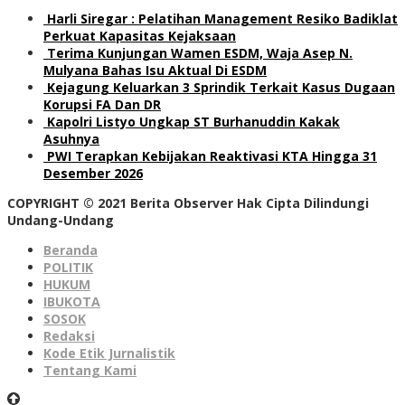
Harli Siregar : Pelatihan Management Resiko Badiklat
Perkuat Kapasitas Kejaksaan
Terima Kunjungan Wamen ESDM, Waja Asep N.
Mulyana Bahas Isu Aktual Di ESDM
Kejagung Keluarkan 3 Sprindik Terkait Kasus Dugaan
Korupsi FA Dan DR
Kapolri Listyo Ungkap ST Burhanuddin Kakak
Asuhnya
PWI Terapkan Kebijakan Reaktivasi KTA Hingga 31
Desember 2026
COPYRIGHT © 2021 Berita Observer Hak Cipta Dilindungi
Undang-Undang
Beranda
POLITIK
HUKUM
IBUKOTA
SOSOK
Redaksi
Kode Etik Jurnalistik
Tentang Kami