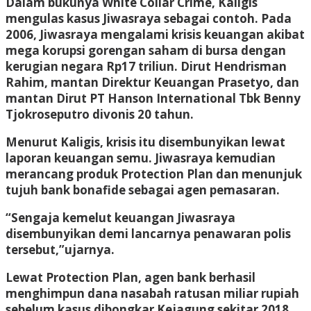
Dalam bukunya White Collar Crime, Kaligis
mengulas kasus Jiwasraya sebagai contoh. Pada
2006, Jiwasraya mengalami krisis keuangan akibat
mega korupsi gorengan saham di bursa dengan
kerugian negara Rp17 triliun. Dirut Hendrisman
Rahim, mantan Direktur Keuangan Prasetyo, dan
mantan Dirut PT Hanson International Tbk Benny
Tjokroseputro divonis 20 tahun.
Menurut Kaligis, krisis itu disembunyikan lewat
laporan keuangan semu. Jiwasraya kemudian
merancang produk Protection Plan dan menunjuk
tujuh bank bonafide sebagai agen pemasaran.
“Sengaja kemelut keuangan Jiwasraya
disembunyikan demi lancarnya penawaran polis
tersebut,”ujarnya.
Lewat Protection Plan, agen bank berhasil
menghimpun dana nasabah ratusan miliar rupiah
sebelum kasus dibongkar Kejagung sekitar 2018.