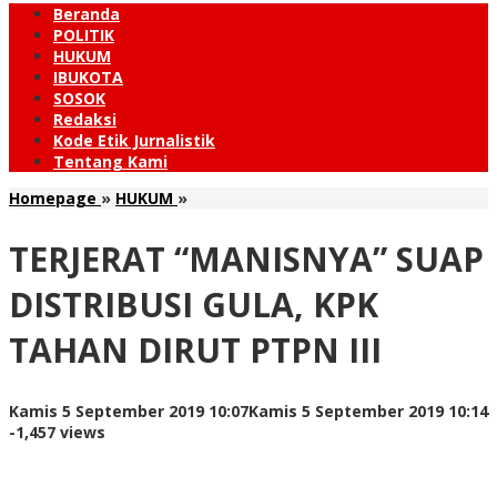
Beranda
POLITIK
HUKUM
IBUKOTA
SOSOK
Redaksi
Kode Etik Jurnalistik
Tentang Kami
TERJERAT
Homepage
»
HUKUM
»
"MANISNYA"
SUAP
TERJERAT “MANISNYA” SUAP
DISTRIBUSI
GULA,
DISTRIBUSI GULA, KPK
KPK
TAHAN
TAHAN DIRUT PTPN III
DIRUT
PTPN
III
o
Kamis 5 September 2019 10:07
Kamis 5 September 2019 10:14
R
-
1,457 views