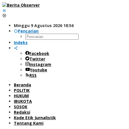
Lewati
ke
konten
Minggu 9 Agustus 2026 18:56
Pencarian
Indeks
Facebook
Twitter
Instagram
Youtube
RSS
Beranda
POLITIK
HUKUM
IBUKOTA
SOSOK
Redaksi
Kode Etik Jurnalistik
Tentang Kami