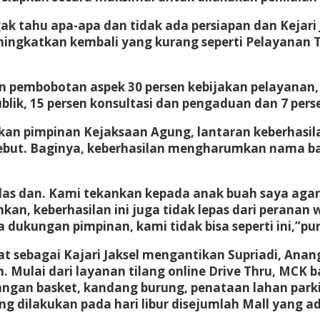
ak tahu apa-apa dan tidak ada persiapan dan Kejari 
ingkatkan kembali yang kurang seperti Pelayanan T
n pembobotan aspek 30 persen kebijakan pelayanan, 
blik, 15 persen konsultasi dan pengaduan dan 7 pers
rikan pimpinan Kejaksaan Agung, lantaran keberha
sebut. Baginya, keberhasilan mengharumkan nama b
khlas dan. Kami tekankan kepada anak buah saya aga
, keberhasilan ini juga tidak lepas dari peranan w
 dukungan pimpinan, kami tidak bisa seperti ini,”p
at sebagai Kajari Jaksel mengantikan Supriadi, Anan
n. Mulai dari layanan tilang online Drive Thru, MCK 
ngan basket, kandang burung, penataan lahan parkir
ang dilakukan pada hari libur disejumlah Mall yang a