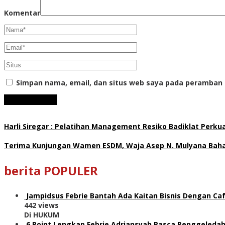
Komentar
Simpan nama, email, dan situs web saya pada peramban 
Harli Siregar : Pelatihan Management Resiko Badiklat Perku
Terima Kunjungan Wamen ESDM, Waja Asep N. Mulyana Bahas
berita POPULER
Jampidsus Febrie Bantah Ada Kaitan Bisnis Dengan Caf
442 views
Di HUKUM
6 Point Lengkap Febrie Adriansyah Pasca Penggeledah