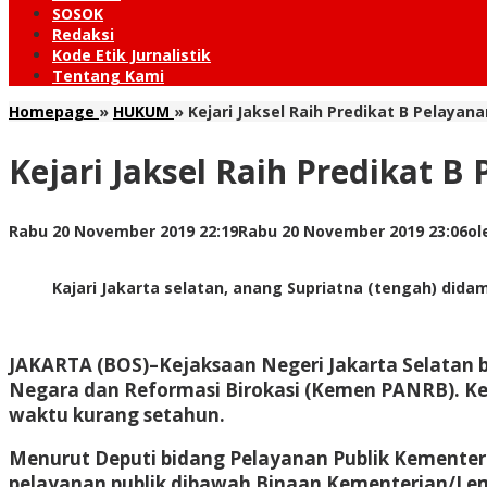
SOSOK
Redaksi
Kode Etik Jurnalistik
Tentang Kami
Homepage
»
HUKUM
»
Kejari Jaksel Raih Predikat B Pelayana
Kejari Jaksel Raih Predikat B
Rabu 20 November 2019 22:19
Rabu 20 November 2019 23:06
ol
Kajari Jakarta selatan, anang Supriatna (tengah) did
JAKARTA (BOS)
–Kejaksaan Negeri Jakarta Selatan 
Negara dan Reformasi Birokasi (Kemen PANRB). Keja
waktu kurang setahun.
Menurut Deputi bidang Pelayanan Publik Kementeri
pelayanan publik dibawah Binaan Kementerian/Lembag