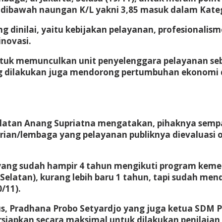
k dibawah naungan K/L yakni 3,85 masuk dalam Kateg
dinilai, yaitu kebijakan pelayanan, profesionalism
inovasi.
n untuk memunculkan unit penyelenggara pelayanan 
ang dilakukan juga mendorong pertumbuhan ekonomi
latan Anang Supriatna mengatakan, pihaknya sempat t
rian/lembaga yang pelayanan publiknya dievaluasi o
ang sudah hampir 4 tahun mengikuti program kemepan 
 Selatan), kurang lebih baru 1 tahun, tapi sudah men
/11).
s, Pradhana Probo Setyardjo yang juga ketua SDM Pe
iapkan secara maksimal untuk dilakukan penilaian