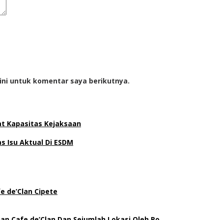
ini untuk komentar saya berikutnya.
at Kapasitas Kejaksaan
 Isu Aktual Di ESDM
e de’Clan Cipete
an Cafe de’Clan Dan Sejumlah Lokasi Oleh Po…