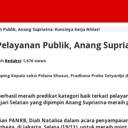
n Publik, Anang Supriatna: Kuncinya Kerja Ikhlas!
 Pelayanan Publik, Anang Supri
eh
Redaksi
-
1,676 views
amping Kepala seksi Pidana Khusus, Pradhana Probo Setyardjo
berhasil meraih predikat kategori baik terkait pel
ri Selatan yang dipimpin Anang Supriatna meraih p
an PANRB, Diah Natalisa dalam acara penyampaian 
a, di Jakarta, Selasa (19/11), untuk meraih point 3