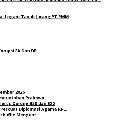
gal Logam Tanah Jarang PT PMM
Korupsi FA Dan DR
sember 2026
Pemerintahan Prabowo
nergi, Dorong B50 dan E20
l Perkuat Diplomasi Agama RI-…
Reshuffle Menguat