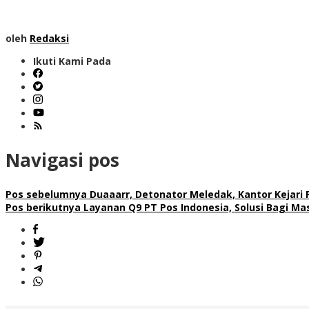
oleh
Redaksi
Ikuti Kami Pada
Navigasi pos
Pos sebelumnya
Duaaarr, Detonator Meledak, Kantor Kejari 
Pos berikutnya
Layanan Q9 PT Pos Indonesia, Solusi Bagi Ma