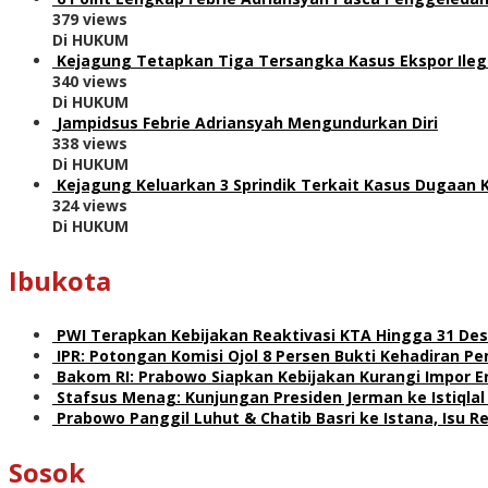
379 views
Di HUKUM
Kejagung Tetapkan Tiga Tersangka Kasus Ekspor Ile
340 views
Di HUKUM
Jampidsus Febrie Adriansyah Mengundurkan Diri
338 views
Di HUKUM
Kejagung Keluarkan 3 Sprindik Terkait Kasus Dugaan 
324 views
Di HUKUM
Ibukota
PWI Terapkan Kebijakan Reaktivasi KTA Hingga 31 De
IPR: Potongan Komisi Ojol 8 Persen Bukti Kehadiran 
Bakom RI: Prabowo Siapkan Kebijakan Kurangi Impor E
Stafsus Menag: Kunjungan Presiden Jerman ke Istiqla
Prabowo Panggil Luhut & Chatib Basri ke Istana, Isu 
Sosok