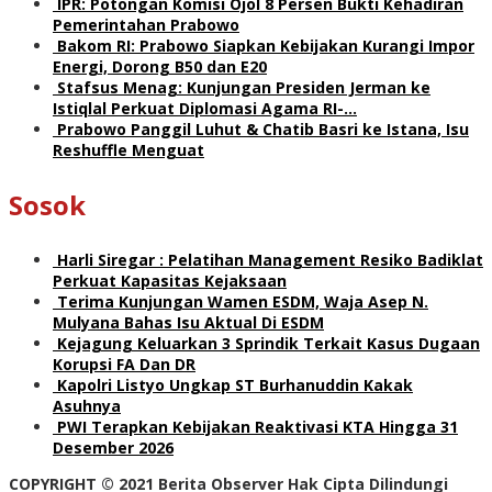
IPR: Potongan Komisi Ojol 8 Persen Bukti Kehadiran
Pemerintahan Prabowo
Bakom RI: Prabowo Siapkan Kebijakan Kurangi Impor
Energi, Dorong B50 dan E20
Stafsus Menag: Kunjungan Presiden Jerman ke
Istiqlal Perkuat Diplomasi Agama RI-…
Prabowo Panggil Luhut & Chatib Basri ke Istana, Isu
Reshuffle Menguat
Sosok
Harli Siregar : Pelatihan Management Resiko Badiklat
Perkuat Kapasitas Kejaksaan
Terima Kunjungan Wamen ESDM, Waja Asep N.
Mulyana Bahas Isu Aktual Di ESDM
Kejagung Keluarkan 3 Sprindik Terkait Kasus Dugaan
Korupsi FA Dan DR
Kapolri Listyo Ungkap ST Burhanuddin Kakak
Asuhnya
PWI Terapkan Kebijakan Reaktivasi KTA Hingga 31
Desember 2026
COPYRIGHT © 2021 Berita Observer Hak Cipta Dilindungi