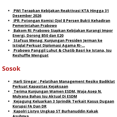
PWI Terapkan Kebijakan Reaktivasi KTA Hingga 31
Desember 2026
IPR: Potongan Komisi Ojol 8 Persen Bukti Kehadiran
Pemerintahan Prabowo
Bakom RI: Prabowo Siapkan Kebijakan Kurangi Impor
Energi, Dorong B50 dan E20
Stafsus Menag: Kunjungan Presiden Jerman ke
Istiqlal Perkuat Diplomasi Agama RI-…
Prabowo Panggil Luhut & Chatib Basri ke Istana, Isu
Reshuffle Menguat
Sosok
Harli Siregar : Pelatihan Management Resiko Badiklat
Perkuat Kapasitas Kejaksaan
Terima Kunjungan Wamen ESDM, Waja Asep N.
Mulyana Bahas Isu Aktual Di ESDM
Kejagung Keluarkan 3 Sprindik Terkait Kasus Dugaan
Korupsi FA Dan DR
Kapolri Listyo Ungkap ST Burhanuddin Kakak
Asuhnya