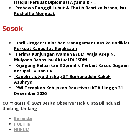
Istiqlal Perkuat Diplomasi Agama RI-…
Prabowo Panggil Luhut & Chatib Basri ke Istana, Isu
Reshuffle Menguat
Sosok
Harli Siregar : Pelatihan Management Resiko Badiklat
Perkuat Kapasitas Kejaksaan
Terima Kunjungan Wamen ESDM, Waja Asep N.
Mulyana Bahas Isu Aktual Di ESDM
Kejagung Keluarkan 3 Sprindik Terkait Kasus Dugaan
Korupsi FA Dan DR
Kapolri Listyo Ungkap ST Burhanuddin Kakak
Asuhnya
PWI Terapkan Kebijakan Reaktivasi KTA Hingga 31
Desember 2026
COPYRIGHT © 2021 Berita Observer Hak Cipta Dilindungi
Undang-Undang
Beranda
POLITIK
HUKUM