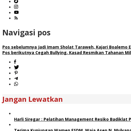
Navigasi pos
Pos sebelumnya
Jadi Imam Sholat Taraweh, Kajari Boalemo
Pos berikutnya
Cegah Bullying, Kasad Resmikan Tahanan Mi
Jangan Lewatkan
Harli Siregar : Pelatihan Management Resiko Badiklat
Terima Kunjungan Wamen ESDM, Waja Asep N. Mulyana 