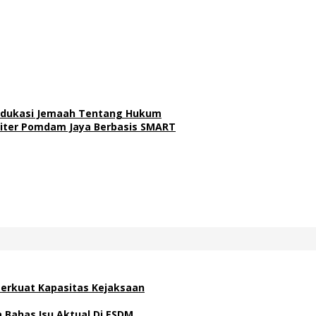
 Edukasi Jemaah Tentang Hukum
liter Pomdam Jaya Berbasis SMART
 Perkuat Kapasitas Kejaksaan
Bahas Isu Aktual Di ESDM