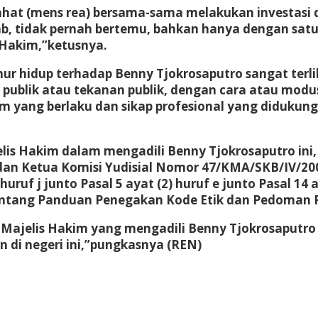
hat (mens rea) bersama-sama melakukan investasi d
ab, tidak pernah bertemu, bahkan hanya dengan satu
s Hakim,”ketusnya.
r hidup terhadap Benny Tjokrosaputro sangat terl
ublik atau tekanan publik, dengan cara atau mod
yang berlaku dan sikap profesional yang didukung 
lis Hakim dalam mengadili Benny Tjokrosaputro ini
n Ketua Komisi Yudisial Nomor 47/KMA/SKB/IV/200
uruf j junto Pasal 5 ayat (2) huruf e junto Pasal 1
entang Panduan Penegakan Kode Etik dan Pedoman P
ajelis Hakim yang mengadili Benny Tjokrosaputro
 di negeri ini,”pungkasnya (REN)