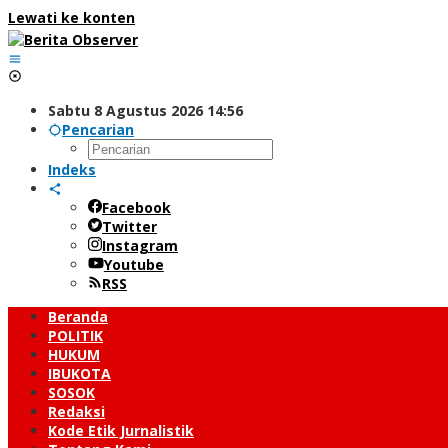
Lewati ke konten
Sabtu 8 Agustus 2026 14:56
Pencarian
Indeks
Facebook
Twitter
Instagram
Youtube
RSS
Beranda
POLITIK
HUKUM
IBUKOTA
SOSOK
Redaksi
Kode Etik Jurnalistik