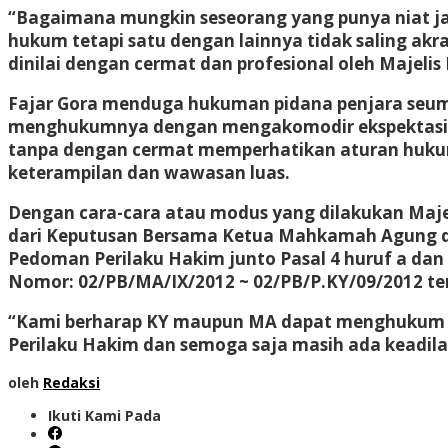
“Bagaimana mungkin seseorang yang punya niat ja
hukum tetapi satu dengan lainnya tidak saling akr
dinilai dengan cermat dan profesional oleh Majeli
Fajar Gora menduga hukuman pidana penjara seumu
menghukumnya dengan mengakomodir ekspektasi p
tanpa dengan cermat memperhatikan aturan hukum 
keterampilan dan wawasan luas.
Dengan cara-cara atau modus yang dilakukan Maje
dari Keputusan Bersama Ketua Mahkamah Agung da
Pedoman Perilaku Hakim junto Pasal 4 huruf a dan h
Nomor: 02/PB/MA/IX/2012 ~ 02/PB/P.KY/09/2012 t
“Kami berharap KY maupun MA dapat menghukum M
Perilaku Hakim dan semoga saja masih ada keadilan
oleh
Redaksi
Ikuti Kami Pada