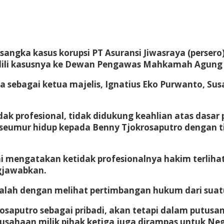
rsangka kasus korupsi PT Asuransi Jiwasraya (perse
ili kasusnya ke Dewan Pengawas Mahkamah Agung (MA
sebagai ketua majelis, Ignatius Eko Purwanto, Susan
ak profesional, tidak didukung keahlian atas dasar
mur hidup kepada Benny Tjokrosaputro dengan tind
i mengatakan ketidak profesionalnya hakim terliha
gjawabkan.
m ialah dengan melihat pertimbangan hukum dari sua
osaputro sebagai pribadi, akan tetapi dalam putusan
ahaan milik pihak ketiga juga dirampas untuk Neg