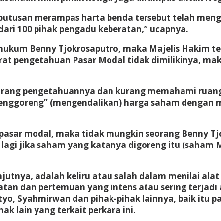
putusan merampas harta benda tersebut telah men
 dari 100 pihak pengadu keberatan,” ucapnya.
ghukum Benny Tjokrosaputro, maka Majelis Hakim t
rat pengetahuan Pasar Modal tidak dimilikinya, ma
a kurang pengetahuannya dan kurang memahami ruan
menggoreng” (mengendalikan) harga saham dengan
 pasar modal, maka tidak mungkin seorang Benny 
 lagi jika saham yang katanya digoreng itu (saham 
utnya, adalah keliru atau salah dalam menilai alat b
tan dan pertemuan yang intens atau sering terjadi
yo, Syahmirwan dan pihak-pihak lainnya, baik itu 
k lain yang terkait perkara ini.