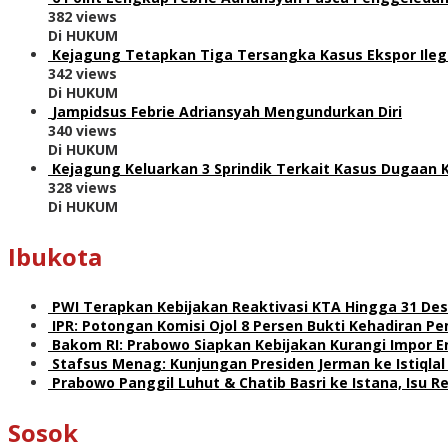
382 views
Di HUKUM
Kejagung Tetapkan Tiga Tersangka Kasus Ekspor Ile
342 views
Di HUKUM
Jampidsus Febrie Adriansyah Mengundurkan Diri
340 views
Di HUKUM
Kejagung Keluarkan 3 Sprindik Terkait Kasus Dugaan 
328 views
Di HUKUM
Ibukota
PWI Terapkan Kebijakan Reaktivasi KTA Hingga 31 De
IPR: Potongan Komisi Ojol 8 Persen Bukti Kehadiran 
Bakom RI: Prabowo Siapkan Kebijakan Kurangi Impor E
Stafsus Menag: Kunjungan Presiden Jerman ke Istiqla
Prabowo Panggil Luhut & Chatib Basri ke Istana, Isu 
Sosok