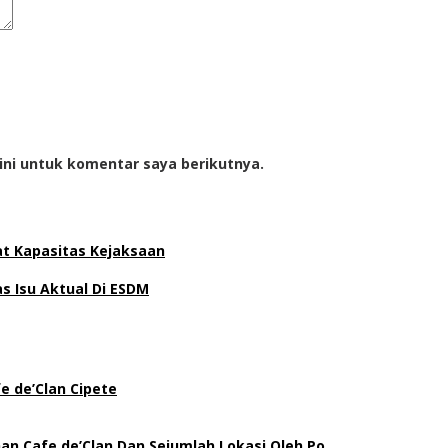
ini untuk komentar saya berikutnya.
at Kapasitas Kejaksaan
 Isu Aktual Di ESDM
e de’Clan Cipete
an Cafe de’Clan Dan Sejumlah Lokasi Oleh Po…