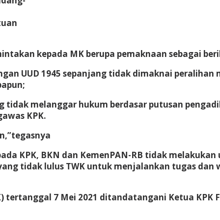
ndang-
tuan
mintakan kepada MK berupa pemaknaan sebagai berik
engan UUD 1945 sepanjang tidak dimaknai peralihan
papun;
ng tidak melanggar hukum berdasar putusan pengadi
ngawas KPK.
an,”tegasnya
pada KPK, BKN dan KemenPAN-RB tidak melakukan 
ang tidak lulus TWK untuk menjalankan tugas da
 tertanggal 7 Mei 2021 ditandatangani Ketua KPK F