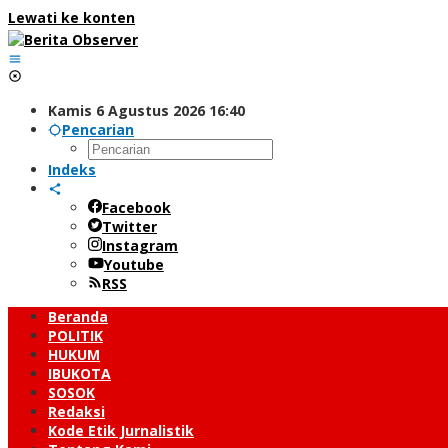
Lewati ke konten
Kamis 6 Agustus 2026 16:40
Pencarian
Indeks
Facebook
Twitter
Instagram
Youtube
RSS
Beranda
POLITIK
HUKUM
IBUKOTA
SOSOK
Redaksi
Kode Etik Jurnalistik