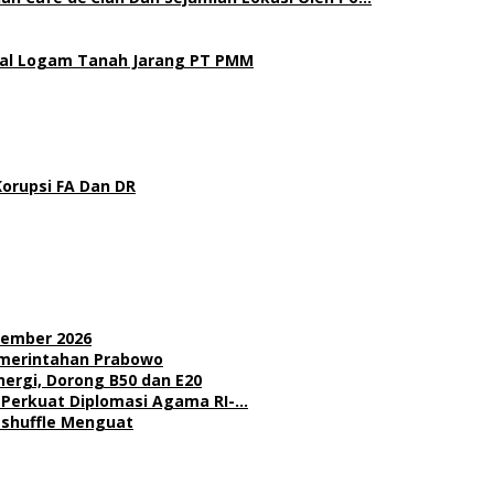
gal Logam Tanah Jarang PT PMM
Korupsi FA Dan DR
sember 2026
Pemerintahan Prabowo
nergi, Dorong B50 dan E20
l Perkuat Diplomasi Agama RI-…
Reshuffle Menguat