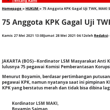
Tentang Kami
Homepage
»
HUKUM
»
75 Anggota KPK Gagal Uji TWK, MAKI S
75 Anggota KPK Gagal Uji TW
Kamis 27 Mei 2021 13:08
Jumat 28 Mei 2021 04:12
oleh
Redaksi
-
JAKARTA (BOS)-
-Kordinator LSM Masyarakat Anti K
lulusnya 75 pegawai Komisi Pemberantasan Korupsi
Menurut Boyamin, berdasar pertimbangan putusan
pegawai KPK, namun nyatanya saat ini pimpinan 
KPK yang berstatus merah dan tidak bisa dibina lag
Kordinator LSM MAKI,
Boyamin Saiman