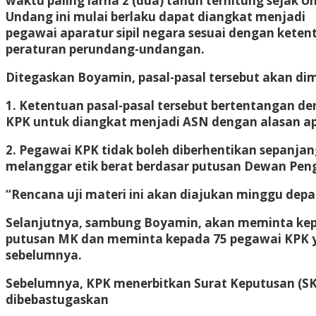
waktu paling larna 2 (dua) tahun terhitung sejak U
Undang ini mulai berlaku dapat diangkat menjadi
pegawai aparatur sipil negara sesuai dengan keten
peraturan perundang-undangan.
Ditegaskan Boyamin, pasal-pasal tersebut akan di
1. Ketentuan pasal-pasal tersebut bertentangan d
KPK untuk diangkat menjadi ASN dengan alasan a
2. Pegawai KPK tidak boleh diberhentikan sepanja
melanggar etik berat berdasar putusan Dewan Pe
“Rencana uji materi ini akan diajukan minggu dep
Selanjutnya, sambung Boyamin, akan meminta ke
putusan MK dan meminta kepada 75 pegawai KPK y
sebelumnya.
Sebelumnya, KPK menerbitkan Surat Keputusan (SK)
dibebastugaskan