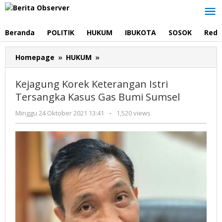
Lewati
ke
konten
Beranda
POLITIK
HUKUM
IBUKOTA
SOSOK
Reda
Kejagung
Homepage
»
HUKUM
»
Korek
Keterangan
Kejagung Korek Keterangan Istri
Istri
Tersangka Kasus Gas Bumi Sumsel
Tersangka
Kasus
oleh
Minggu 24 Oktober 2021 13:41
-
1,520 views
Gas
Redaksi
Bumi
Sumsel