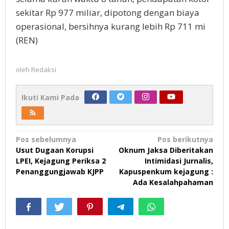
sekitar Rp 977 miliar, dipotong dengan biaya
operasional, bersihnya kurang lebih Rp 711 mi
(REN)
oleh
Redaksi
Ikuti Kami Pada
Navigasi
Pos sebelumnya
Pos berikutnya
Usut Dugaan Korupsi
Oknum Jaksa Diberitakan
pos
LPEI, Kejagung Periksa 2
Intimidasi Jurnalis,
Penanggungjawab KJPP
Kapuspenkum kejagung :
Ada Kesalahpahaman