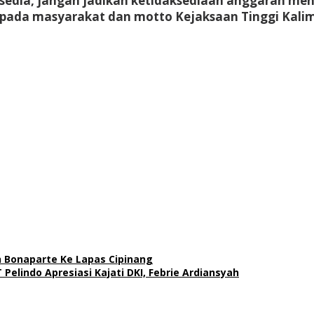
ersedia, jangan jadikan ketidaksediaan anggaran me
ada masyarakat dan motto Kejaksaan Tinggi Kalima
on Bonaparte Ke Lapas Cipinang
T Pelindo Apresiasi Kajati DKI, Febrie Ardiansyah