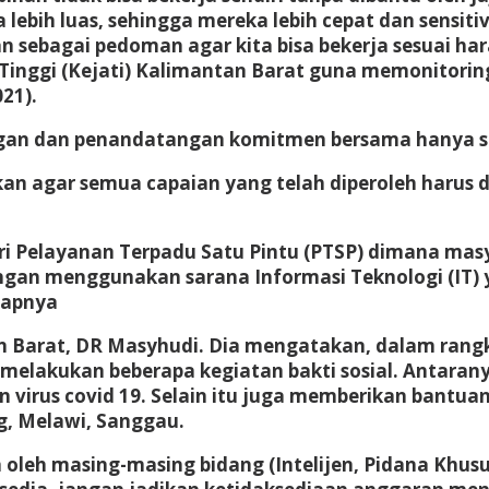
ebih luas, sehingga mereka lebih cepat dan sensiti
n sebagai pedoman agar kita bisa bekerja sesuai har
 Tinggi (Kejati) Kalimantan Barat guna memonitor
21).
gan dan penandatangan komitmen bersama hanya seb
n agar semua capaian yang telah diperoleh harus d
ri Pelayanan Terpadu Satu Pintu (PTSP) dimana mas
gan menggunakan sarana Informasi Teknologi (IT) y
capnya
an Barat, DR Masyhudi. Dia mengatakan, dalam ra
melakukan beberapa kegiatan bakti sosial. Antaranya
n virus covid 19. Selain itu juga memberikan bantu
ng, Melawi, Sanggau.
n oleh masing-masing bidang (Intelijen, Pidana Kh