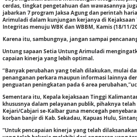
cerdas, tingkat pengetahuan dan wawasannya juga l
jabarkan 7 program Jaksa Agung dan perintah haria
Arimuladi dalam kunjungan kerjanya di Kejaksaan
Integritas menuju WBK dan WBBM, Kamis (18/11/20
Karena itu, sambungnya, jangan sampai pencanan
Untung sapaan Setia Untung Arimuladi mengingatka
capaian kinerja yang lebih optimal.
“Banyak perubahan yang telah dilakukan, mulai da
penanganan perkara maupun informasi lainnya den
penguatan peningkatan pada 6 area perubahan,”u
Sementara itu, Kepala kejaksaan Tinggi Kalimant
khususnya dalam pelayanan publik, pihaknya telah 
Kejari/Cabjari se-Kalbar guna mencegah penyebara
korban banjir di Kab. Sekadau, Kapuas Hulu, Sinta
“Untuk pencapaian kinerja yang telah dilaksanaka