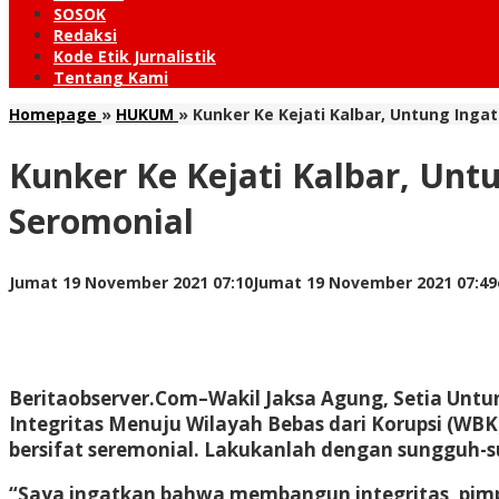
SOSOK
Redaksi
Kode Etik Jurnalistik
Tentang Kami
Homepage
»
HUKUM
»
Kunker Ke Kejati Kalbar, Untung In
Kunker Ke Kejati Kalbar, U
Seromonial
Jumat 19 November 2021 07:10
Jumat 19 November 2021 07:49
Beritaobserver.Com
–Wakil Jaksa Agung, Setia Un
Integritas Menuju Wilayah Bebas dari Korupsi (WB
bersifat seremonial. Lakukanlah dengan sungguh-s
“Saya ingatkan bahwa membangun integritas, pimpin