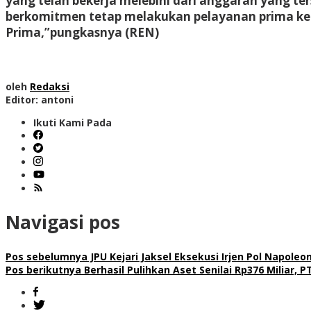
yang telah bekerja melebihi dari anggaran yang t
berkomitmen tetap melakukan pelayanan prima kep
Prima,”pungkasnya (REN)
oleh
Redaksi
Editor: antoni
Ikuti Kami Pada
Navigasi pos
Pos sebelumnya
JPU Kejari Jaksel Eksekusi Irjen Pol Napole
Pos berikutnya
Berhasil Pulihkan Aset Senilai Rp376 Miliar, P