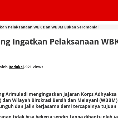
gatkan Pelaksanaan WBK Dan WBBM Bukan Seromonial
ntung Ingatkan Pelaksanaan 
oleh
Redaksi
-
921 views
tung Arimuladi mengingatkan jajaran Korps Adhyak
K) dan Wilayah Birokrasi Bersih dan Melayani (WBBM
unguh dan jalin kerjasama demi tercapainya tujuan 
an tidak bisa bekerja sendiri tanpa dibantu oleh j