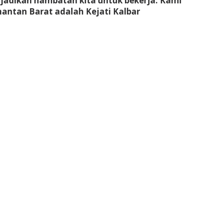
njadikan hambatan kita untuk bekerja. Kami
ntan Barat adalah Kejati Kalbar