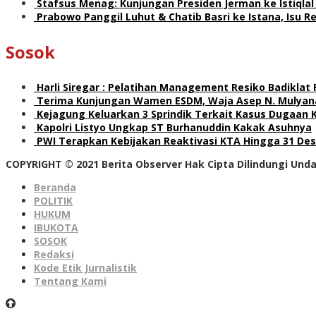
Stafsus Menag: Kunjungan Presiden Jerman ke Istiqla
Prabowo Panggil Luhut & Chatib Basri ke Istana, Isu 
Sosok
Harli Siregar : Pelatihan Management Resiko Badiklat
Terima Kunjungan Wamen ESDM, Waja Asep N. Mulyana
Kejagung Keluarkan 3 Sprindik Terkait Kasus Dugaan 
Kapolri Listyo Ungkap ST Burhanuddin Kakak Asuhnya
PWI Terapkan Kebijakan Reaktivasi KTA Hingga 31 De
COPYRIGHT © 2021 Berita Observer Hak Cipta Dilindungi Un
Beranda
POLITIK
HUKUM
IBUKOTA
SOSOK
Redaksi
Kode Etik Jurnalistik
Tentang Kami