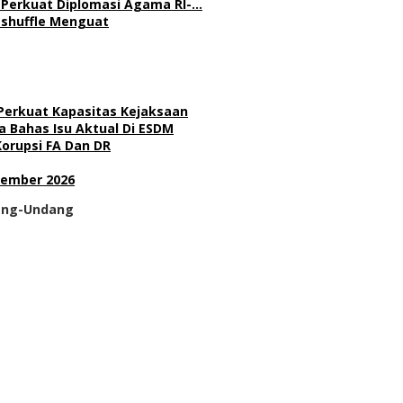
l Perkuat Diplomasi Agama RI-…
Reshuffle Menguat
 Perkuat Kapasitas Kejaksaan
 Bahas Isu Aktual Di ESDM
Korupsi FA Dan DR
sember 2026
dang-Undang