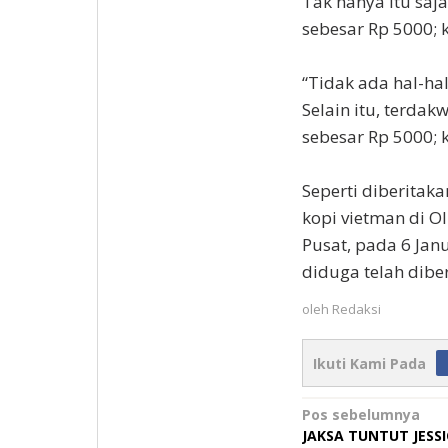
Tak hanya itu saj
sebesar Rp 5000; 
“Tidak ada hal-ha
Selain itu, terda
sebesar Rp 5000;
Seperti diberitak
kopi vietman di Ol
Pusat, pada 6 Jan
diduga telah diber
oleh
Redaksi
Ikuti Kami Pada
Navigasi
Pos sebelumnya
JAKSA TUNTUT JESS
pos