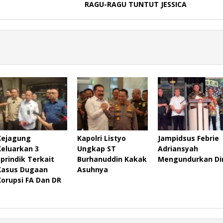
RAGU-RAGU TUNTUT JESSICA
Kejagung
Kapolri Listyo
Jampidsus Febrie
Keluarkan 3
Ungkap ST
Adriansyah
Sprindik Terkait
Burhanuddin Kakak
Mengundurkan Dir
Kasus Dugaan
Asuhnya
Korupsi FA Dan DR