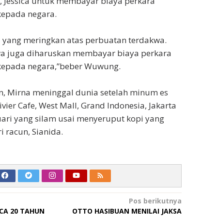
a, Jessica untuk membayar biaya perkara
kepada negara.
l yang meringkan atas perbuatan terdakwa.
kwa juga diharuskan membayar biaya perkara
 kepada negara,”beber Wuwung.
an, Mirna meninggal dunia setelah minum es
ivier Cafe, West Mall, Grand Indonesia, Jakarta
uari yang silam usai menyeruput kopi yang
i racun, Sianida.
Pos berikutnya
ICA 20 TAHUN
OTTO HASIBUAN MENILAI JAKSA