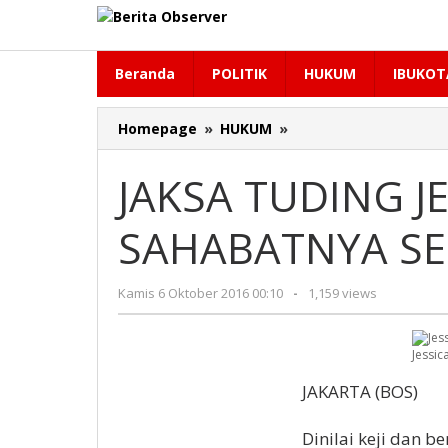
Lewati
ke
konten
Beranda
POLITIK
HUKUM
IBUKOT
JAKSA
Homepage
»
HUKUM
»
TUDING
JESSICA
JAKSA TUDING JE
KEJI
RACUNI
SAHABATNYA SE
SAHABATNYA
SENDIRI
oleh
Kamis 6 Oktober 2016 00:10
-
1,159 views
Redaksi
Jessi
JAKARTA (BOS)‎
Dinilai keji dan 