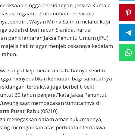
eriksaan hingga persidangan, Jessica Kumala
 kasus dugaan pembunuhan berencana
ya, sendiri, Wayan Mirna Salihin melalui kopi
ga sudah diberi racun Sianida, harus
an pahit lantaran Jaksa Penuntu Umum (JPU)
ajelis hakim agar menjebloskannya kedalam
 tahun.
wa sangat keji meracuni sahabatnya sendiri
ingga menyebabkan kematian bagi sahabatnya
rsidangan, terdakwa juga berbelit-belit.
untut 20 tahun penjara,”kata Jaksa Penuntut
uwung saat membacakan tuntutannya di
rta Pusat, Rabu (05/10).
a juga menegaskan dalam amar hukumannya,
 yang meringankan atas perbuatan terdakwa.