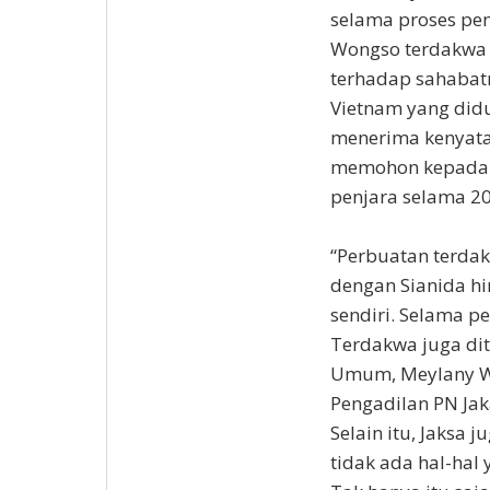
selama proses pem
Wongso terdakwa
terhadap sahabatn
Vietnam yang didu
menerima kenyata
memohon kepada m
penjara selama 20
“Perbuatan terdak
dengan Sianida h
sendiri. Selama pe
Terdakwa juga dit
Umum, Meylany W
Pengadilan PN Jaka
Selain itu, Jaks
tidak ada hal-hal