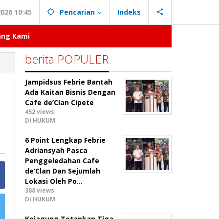
026 10:45
Pencarian
Indeks
ang Kami
berita POPULER
Jampidsus Febrie Bantah
Ada Kaitan Bisnis Dengan
Cafe de’Clan Cipete
452 views
Di HUKUM
6 Point Lengkap Febrie
Adriansyah Pasca
Penggeledahan Cafe
de’Clan Dan Sejumlah
Lokasi Oleh Po…
388 views
Di HUKUM
Kejagung Tetapkan Tiga