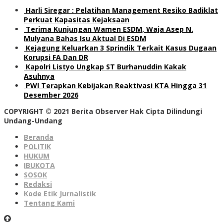
Harli Siregar : Pelatihan Management Resiko Badiklat
Perkuat Kapasitas Kejaksaan
Terima Kunjungan Wamen ESDM, Waja Asep N.
Mulyana Bahas Isu Aktual Di ESDM
Kejagung Keluarkan 3 Sprindik Terkait Kasus Dugaan
Korupsi FA Dan DR
Kapolri Listyo Ungkap ST Burhanuddin Kakak
Asuhnya
PWI Terapkan Kebijakan Reaktivasi KTA Hingga 31
Desember 2026
COPYRIGHT © 2021 Berita Observer Hak Cipta Dilindungi
Undang-Undang
Beranda
POLITIK
HUKUM
IBUKOTA
SOSOK
Redaksi
Kode Etik Jurnalistik
Tentang Kami