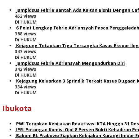
Jampidsus Febrie Bantah Ada Kaitan Bisnis Dengan Caf
452 views
Di HUKUM
6 Point Lengkap Febrie Adriansyah Pasca Penggeledah
388 views
Di HUKUM
Kejagung Tetapkan Tiga Tersangka Kasus Ekspor Ile
347 views
Di HUKUM
Jampidsus Febrie Adriansyah Mengundurkan Diri
342 views
Di HUKUM
Kejagung Keluarkan 3 Sprindik Terkait Kasus Dugaan 
334 views
Di HUKUM
Ibukota
PWI Terapkan Kebijakan Reaktivasi KTA Hingga 31 De
IPR: Potongan Komisi Ojol 8 Persen Bukti Kehadiran 
Bakom RI: Prabowo Siapkan Kebijakan Kurangi Impor E