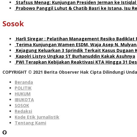
Stafsus Menag: Kunjungan Presiden Jerman ke Istiqla
Prabowo Panggil Luhut & Chatib Basri ke Istana, Isu 
Sosok
Harli Siregar : Pelatihan Management Resiko Badiklat
Terima Kunjungan Wamen ESDM, Waja Asep N. Mulyana
Kejagung Keluarkan 3 Sprindik Terkait Kasus Dugaan 
Kapolri Listyo Ungkap ST Burhanuddin Kakak Asuhnya
PWI Terapkan Kebijakan Reaktivasi KTA Hingga 31 De
COPYRIGHT © 2021 Berita Observer Hak Cipta Dilindungi Un
Beranda
POLITIK
HUKUM
IBUKOTA
SOSOK
Redaksi
Kode Etik Jurnalistik
Tentang Kami