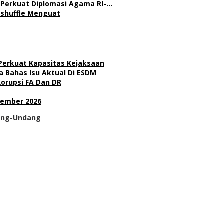
l Perkuat Diplomasi Agama RI-…
Reshuffle Menguat
 Perkuat Kapasitas Kejaksaan
 Bahas Isu Aktual Di ESDM
Korupsi FA Dan DR
sember 2026
dang-Undang