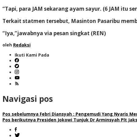
“Tapi, para JAM sekarang ayam sayur. (6 JAM itu se
Terkait statmen tersebut, Masinton Pasaribu mem
“Iya,”jawabnya via pesan singkat (REN)
oleh
Redaksi
Ikuti Kami Pada
Navigasi pos
Pos sebelumnya
Febri Diansyah : Pengemudi Yang Nyaris Me
Pos berikutnya
Presiden Jokowi Tunjuk Dr Arminsyah Plt Ja