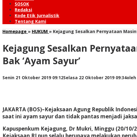
SOSOK
Redaksi
Kode Etik Jurnalistik
Tentang Kami
Homepage
»
HUKUM
»
Kejagung Sesalkan Pernyataan Masinto
Kejagung Sesalkan Pernyataan
Bak ‘Ayam Sayur’
Senin 21 Oktober 2019 09:12
Selasa 22 Oktober 2019 09:34
ole
JAKARTA (BOS)–Kejaksaan Agung Republik Indonesi
saat ini ayam sayur dan tidak pantas menjadi jaks
Kapuspenkum Kejagung, Dr Mukri, Minggu (20/10/2
Kejaksaan RI pun selalu berupaya melakukan peruba