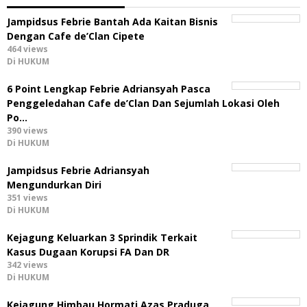
Jampidsus Febrie Bantah Ada Kaitan Bisnis
Dengan Cafe de’Clan Cipete
464 views
Di HUKUM
6 Point Lengkap Febrie Adriansyah Pasca
Penggeledahan Cafe de’Clan Dan Sejumlah Lokasi Oleh
Po…
390 views
Di HUKUM
Jampidsus Febrie Adriansyah
Mengundurkan Diri
351 views
Di HUKUM
Kejagung Keluarkan 3 Sprindik Terkait
Kasus Dugaan Korupsi FA Dan DR
342 views
Di HUKUM
Kejagung Himbau Hormati Azas Praduga