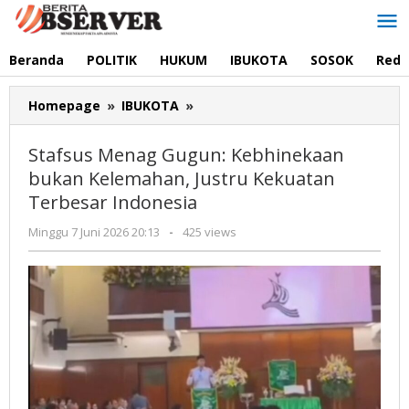
Lewati
ke
konten
Beranda
POLITIK
HUKUM
IBUKOTA
SOSOK
Reda
Stafsus
Homepage
»
IBUKOTA
»
Menag
Gugun:
Stafsus Menag Gugun: Kebhinekaan
Kebhinekaan
bukan Kelemahan, Justru Kekuatan
bukan
Terbesar Indonesia
Kelemahan,
Justru
oleh
Minggu 7 Juni 2026 20:13
-
425 views
Kekuatan
Redaksi
Terbesar
Indonesia