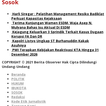
Sosok
Harli Siregar : Pelatihan Management Resiko Badiklat
Perkuat Kapasitas Kejaksaan
Terima Kunjungan Wamen ESDM, Waja Asep N.
Mulyana Bahas Isu Aktual Di ESDM
Kejagung Keluarkan 3 Sprindik Terkait Kasus Dugaan
Korupsi FA Dan DR
Kapolri Listyo Ungkap ST Burhanuddin Kakak
Asuhnya
PWI Terapkan Kebijakan Reaktivasi KTA Hingga 31
Desember 2026
COPYRIGHT © 2021 Berita Observer Hak Cipta Dilindungi
Undang-Undang
Beranda
POLITIK
HUKUM
IBUKOTA
SOSOK
Redaksi
Kode Etik Jurnalistik
Tentang Kami