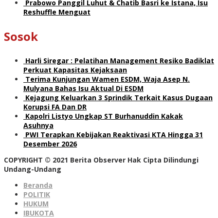
Prabowo Panggil Luhut & Chatib Basri ke Istana, Isu
Reshuffle Menguat
Sosok
Harli Siregar : Pelatihan Management Resiko Badiklat
Perkuat Kapasitas Kejaksaan
Terima Kunjungan Wamen ESDM, Waja Asep N.
Mulyana Bahas Isu Aktual Di ESDM
Kejagung Keluarkan 3 Sprindik Terkait Kasus Dugaan
Korupsi FA Dan DR
Kapolri Listyo Ungkap ST Burhanuddin Kakak
Asuhnya
PWI Terapkan Kebijakan Reaktivasi KTA Hingga 31
Desember 2026
COPYRIGHT © 2021 Berita Observer Hak Cipta Dilindungi
Undang-Undang
Beranda
POLITIK
HUKUM
IBUKOTA