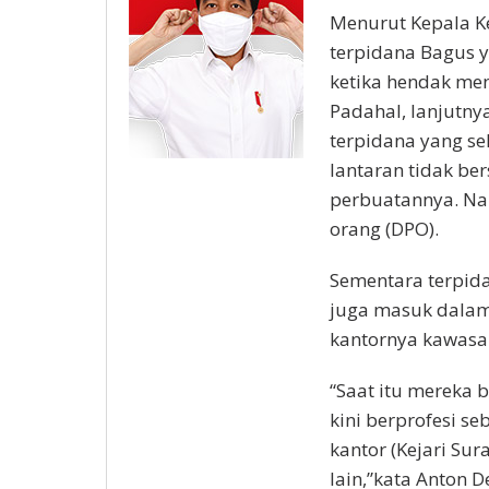
Menurut Kepala Ke
terpidana Bagus y
ketika hendak men
Padahal, lanjutny
terpidana yang se
lantaran tidak b
perbuatannya. Na
orang (DPO).
Sementara terpida
juga masuk dalam 
kantornya kawasan
“Saat itu mereka 
kini berprofesi s
kantor (Kejari S
lain,”kata Anton D