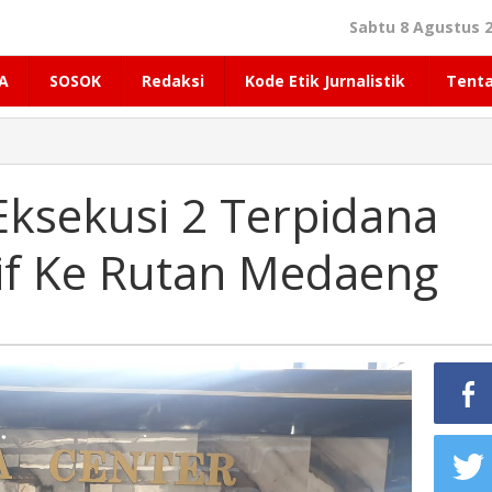
Sabtu 8 Agustus 2
A
SOSOK
Redaksi
Kode Etik Jurnalistik
Tent
Eksekusi 2 Terpidana
tif Ke Rutan Medaeng