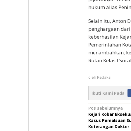
hukum alias Penin
Selain itu, Anton
penghargaan dari 
keberhasilan Kej
Pemerintahan Kota
menambahkan, ked
Rutan Kelas I Sur
oleh
Redaksi
Ikuti Kami Pada
Navigasi
Pos sebelumnya
Kejari Kobar Ekseku
pos
Kasus Pemalsuan Su
Keterangan Dokter 