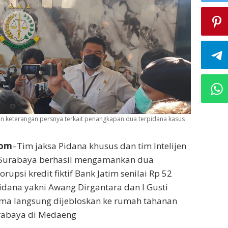
an keterangan persnya terkait penangkapan dua terpidana kasus
Com
–Tim jaksa Pidana khusus dan tim Intelijen
 Surabaya berhasil mengamankan dua
rupsi kredit fiktif Bank Jatim senilai Rp 52
pidana yakni Awang Dirgantara dan I Gusti
ma langsung dijebloskan ke rumah tahanan
urabaya di Medaeng