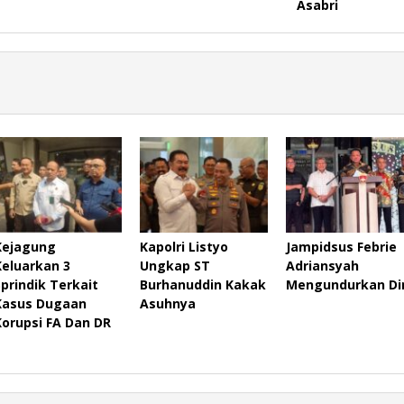
Asabri
Kejagung
Kapolri Listyo
Jampidsus Febrie
Keluarkan 3
Ungkap ST
Adriansyah
Sprindik Terkait
Burhanuddin Kakak
Mengundurkan Dir
Kasus Dugaan
Asuhnya
Korupsi FA Dan DR