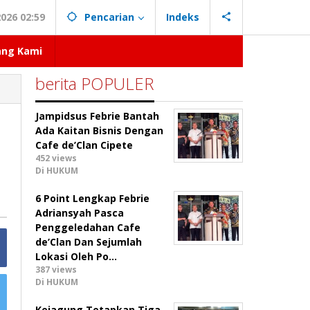
026 02:59
Pencarian
Indeks
ang Kami
berita POPULER
Jampidsus Febrie Bantah
Ada Kaitan Bisnis Dengan
Cafe de’Clan Cipete
452 views
Di HUKUM
6 Point Lengkap Febrie
Adriansyah Pasca
Penggeledahan Cafe
de’Clan Dan Sejumlah
Lokasi Oleh Po…
387 views
Di HUKUM
Kejagung Tetapkan Tiga