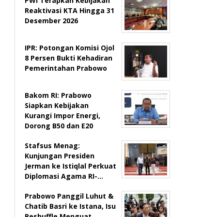
PWI Terapkan Kebijakan
Reaktivasi KTA Hingga 31
Desember 2026
IPR: Potongan Komisi Ojol
8 Persen Bukti Kehadiran
Pemerintahan Prabowo
Bakom RI: Prabowo
Siapkan Kebijakan
Kurangi Impor Energi,
Dorong B50 dan E20
Stafsus Menag:
Kunjungan Presiden
Jerman ke Istiqlal Perkuat
Diplomasi Agama RI-…
Prabowo Panggil Luhut &
Chatib Basri ke Istana, Isu
Reshuffle Menguat