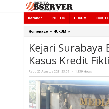
Lewati
ke
konten
Beranda
POLITIK
HUKUM
IBUKOT
Kejari
Homepage
»
HUKUM
»
Surabaya
Eksekusi
Kejari Surabaya 
2
Terpidana
Kasus Kredit Fik
Kasus
Kredit
Fiktif
oleh
Rabu 25 Agustus 2021 23:09
-
1,339 views
Ke
Redaksi
Rutan
Medaeng