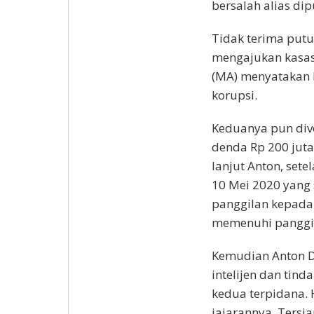
bersalah alias di
Tidak terima put
mengajukan kasa
(MA) menyatakan 
korupsi.
Keduanya pun div
denda Rp 200 juta
lanjut Anton, set
10 Mei 2020 yang 
panggilan kepada
memenuhi panggil
Kemudian Anton D
intelijen dan tin
kedua terpidana.
jajarannya. Ters