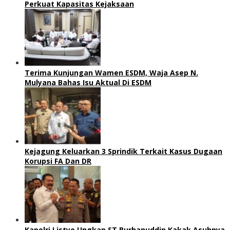
Perkuat Kapasitas Kejaksaan
Terima Kunjungan Wamen ESDM, Waja Asep N.
Mulyana Bahas Isu Aktual Di ESDM
Kejagung Keluarkan 3 Sprindik Terkait Kasus Dugaan
Korupsi FA Dan DR
Kapolri Listyo Ungkap ST Burhanuddin Kakak Asuhnya