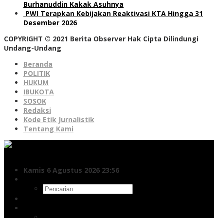
Burhanuddin Kakak Asuhnya
PWI Terapkan Kebijakan Reaktivasi KTA Hingga 31
Desember 2026
COPYRIGHT © 2021 Berita Observer Hak Cipta Dilindungi
Undang-Undang
Beranda
POLITIK
HUKUM
IBUKOTA
SOSOK
Redaksi
Kode Etik Jurnalistik
Tentang Kami
Kamis 6 Agustus 2026 23:56
Pencarian
Indeks
Facebook