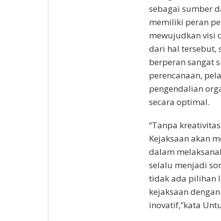
sebagai sumber d
memiliki peran p
mewujudkan visi d
dari hal tersebut
berperan sangat s
perencanaan, pel
pengendalian orga
secara optimal.
“Tanpa kreativita
Kejaksaan akan m
dalam melaksanak
selalu menjadi so
tidak ada pilihan
kejaksaan dengan 
inovatif,”kata Unt