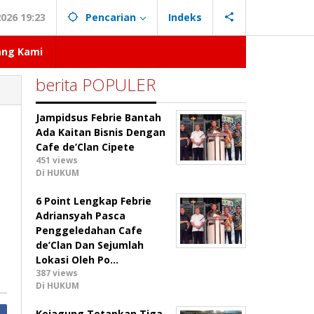
026 19:23
Pencarian
Indeks
ang Kami
berita POPULER
Jampidsus Febrie Bantah
Ada Kaitan Bisnis Dengan
Cafe de’Clan Cipete
451 views
Di HUKUM
6 Point Lengkap Febrie
Adriansyah Pasca
Penggeledahan Cafe
de’Clan Dan Sejumlah
Lokasi Oleh Po…
387 views
Di HUKUM
Kejagung Tetapkan Tiga