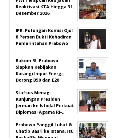
PWI Terapkan Kebijakan
Reaktivasi KTA Hingga 31
Desember 2026
IPR: Potongan Komisi Ojol
8 Persen Bukti Kehadiran
Pemerintahan Prabowo
Bakom RI: Prabowo
Siapkan Kebijakan
Kurangi Impor Energi,
Dorong B50 dan E20
Stafsus Menag:
Kunjungan Presiden
Jerman ke Istiqlal Perkuat
Diplomasi Agama RI-…
Prabowo Panggil Luhut &
Chatib Basri ke Istana, Isu
Reshuffle Menguat