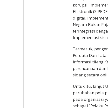
korupsi, Implemen
Elektronik (SIPE
digital, Impleme
Negara Bukan Paj
terintegrasi deng
Implementasi sist
Termasuk, penge
Perdata Dan Tata
informasi tilang 
perencanaan dan P
sidang secara onl
Untuk itu, lanjut
perubahan pola pi
pada organisasi 
sebagai “Pelaku 