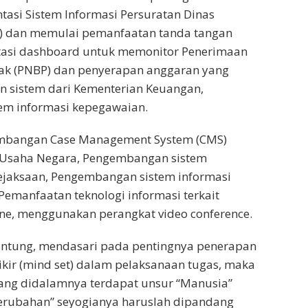
tasi Sistem Informasi Persuratan Dinas
DE) dan memulai pemanfaatan tanda tangan
ntasi dashboard untuk memonitor Penerimaan
ak (PNBP) dan penyerapan anggaran yang
an sistem dari Kementerian Keuangan,
em informasi kepegawaian.
mbangan Case Management System (CMS)
 Usaha Negara, Pengembangan sistem
Kejaksaan, Pengembangan sistem informasi
emanfaatan teknologi informasi terkait
ine, menggunakan perangkat video conference.
 Untung, mendasari pada pentingnya penerapan
kir (mind set) dalam pelaksanaan tugas, maka
yang didalamnya terdapat unsur “Manusia”
Perubahan” seyogianya haruslah dipandang