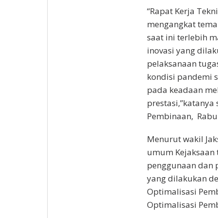
“Rapat Kerja Tekn
mengangkat tema “
saat ini terlebih
inovasi yang dila
pelaksanaan tugas
kondisi pandemi s
pada keadaan mel
prestasi,”katany
Pembinaan, Rabu 
Menurut wakil Jak
umum Kejaksaan t
penggunaan dan pe
yang dilakukan d
Optimalisasi Pe
Optimalisasi Pemb