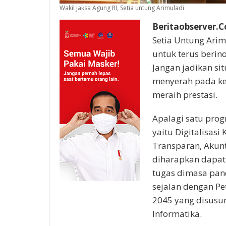
Wakil Jaksa Agung RI, Setia untung Arimuladi
Beritaobserver.
Setia Untung Ari
untuk terus berin
Jangan jadikan si
menyerah pada k
meraih prestasi.
Apalagi satu prog
yaitu Digitalisasi
Transparan, Akunt
diharapkan dapat
tugas dimasa pand
sejalan dengan Pe
2045 yang disusu
Informatika.