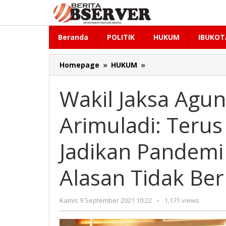
Lewati
ke
konten
Beranda
POLITIK
HUKUM
IBUKOT
Wakil
Homepage
»
HUKUM
»
Jaksa
Agung
Wakil Jaksa Agun
Setia
Untung
Arimuladi: Terus
Arimuladi:
Terus
Berinovasi
Jadikan Pandemi
Jangan
Jadikan
Alasan Tidak Ber
Pandemi
Covid-
19
oleh
Kamis 9 September 2021 10:22
-
1,171 views
Sebagai
Redaksi
Alasan
Tidak