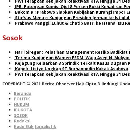
PWI Terapkan Kebijakan Reaktivasi KTA Hingga 31 De
IPR: Potongan Komisi Ojol 8 Persen Bukti Kehadiran 
Bakom RI: Prabowo Siapkan Kebijakan Kurangi Impor E
Stafsus Menag: Kunjungan Presiden Jerman ke Istiqla
Prabowo Panggil Luhut & Chatib Basri ke Istana, Isu 
Sosok
Harli Siregar : Pelatihan Management Resiko Badiklat
Terima Kunjungan Wamen ESDM, Waja Asep N. Mulyana
Kejagung Keluarkan 3 Sprindik Terkait Kasus Dugaan 
Kapolri Listyo Ungkap ST Burhanuddin Kakak Asuhnya
PWI Terapkan Kebijakan Reaktivasi KTA Hingga 31 De
COPYRIGHT © 2021 Berita Observer Hak Cipta Dilindungi Un
Beranda
POLITIK
HUKUM
IBUKOTA
SOSOK
Redaksi
Kode Etik Jurnalistik