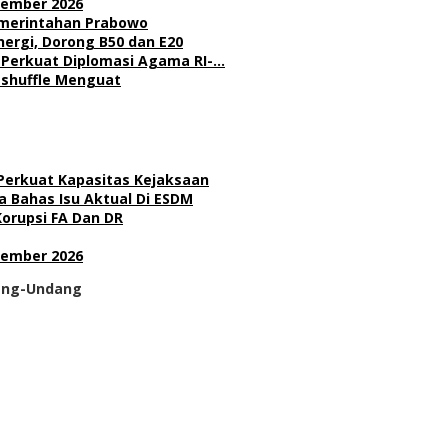
sember 2026
Pemerintahan Prabowo
nergi, Dorong B50 dan E20
l Perkuat Diplomasi Agama RI-…
Reshuffle Menguat
 Perkuat Kapasitas Kejaksaan
 Bahas Isu Aktual Di ESDM
Korupsi FA Dan DR
sember 2026
dang-Undang