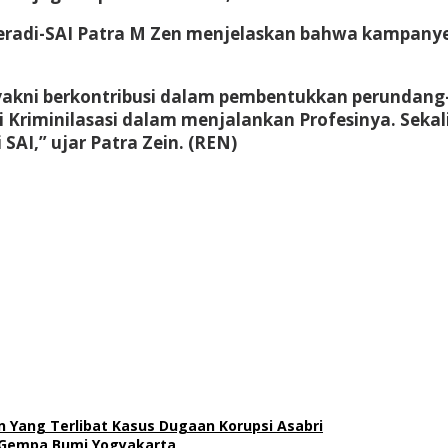
eradi-SAI Patra M Zen menjelaskan bahwa kampanye 
 yakni berkontribusi dalam pembentukkan perundan
Kriminilasasi dalam menjalankan Profesinya. Sekali 
AI,” ujar Patra Zein. (REN)
n Yang Terlibat Kasus Dugaan Korupsi Asabri
 Gempa Bumi Yogyakarta