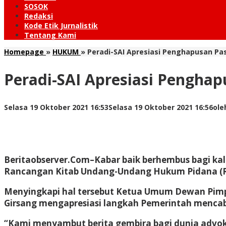
SOSOK
Redaksi
Kode Etik Jurnalistik
Tentang Kami
Homepage
»
HUKUM
»
Peradi-SAI Apresiasi Penghapusan Pa
Peradi-SAI Apresiasi Pengha
Selasa 19 Oktober 2021 16:53
Selasa 19 Oktober 2021 16:56
ol
Beritaobserver.Com
–Kabar baik berhembus bagi kal
Rancangan Kitab Undang-Undang Hukum Pidana (
Menyingkapi hal tersebut Ketua Umum Dewan Pimpi
Girsang mengapresiasi langkah Pemerintah menca
“Kami menyambut berita gembira bagi dunia advok