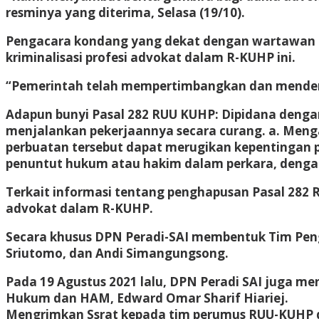
resminya yang diterima, Selasa (19/10).
Pengacara kondang yang dekat dengan wartawan in
kriminalisasi profesi advokat dalam R-KUHP ini.
“Pemerintah telah mempertimbangkan dan mendeng
Adapun bunyi Pasal 282 RUU KUHP: Dipidana dengan
menjalankan pekerjaannya secara curang. a. Men
perbuatan tersebut dapat merugikan kepentingan pih
penuntut hukum atau hakim dalam perkara, denga
Terkait informasi tentang penghapusan Pasal 282 R
advokat dalam R-KUHP.
Secara khusus DPN Peradi-SAI membentuk Tim Peng
Sriutomo, dan Andi Simangungsong.
Pada 19 Agustus 2021 lalu, DPN Peradi SAI juga m
Hukum dan HAM, Edward Omar Sharif Hiariej.
Mengrimkan Ssrat kepada tim perumus RUU-KUHP d