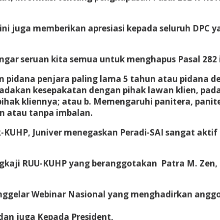
i juga memberikan apresiasi kepada seluruh DPC y
ar seruan kita semua untuk menghapus Pasal 282 i
 pidana penjara paling lama 5 tahun atau pidana d
gadakan kesepakatan dengan pihak lawan klien, pa
ak kliennya; atau b. Memengaruhi panitera, panitera
n atau tanpa imbalan.
-KUHP, Juniver menegaskan Peradi-SAI sangat aktif m
kaji RUU-KUHP yang beranggotakan Patra M. Zen, T
enggelar Webinar Nasional yang menghadirkan anggot
an juga Kepada President,