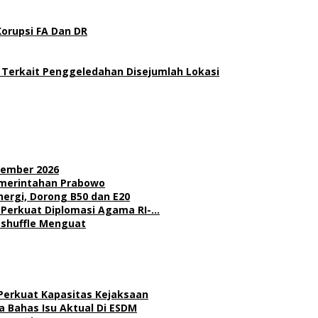
Korupsi FA Dan DR
 Terkait Penggeledahan Disejumlah Lokasi
sember 2026
Pemerintahan Prabowo
nergi, Dorong B50 dan E20
l Perkuat Diplomasi Agama RI-…
Reshuffle Menguat
 Perkuat Kapasitas Kejaksaan
 Bahas Isu Aktual Di ESDM