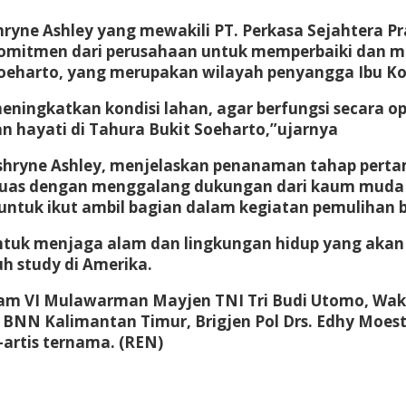
thryne Ashley yang mewakili PT. Perkasa Sejahtera
omitmen dari perusahaan untuk memperbaiki dan me
oeharto, yang merupakan wilayah penyangga Ibu Ko
ningkatkan kondisi lahan, agar berfungsi secara op
 hayati di Tahura Bukit Soeharto,”ujarnya
shryne Ashley, menjelaskan penanaman tahap pertam
luas dengan menggalang dukungan dari kaum muda 
 untuk ikut ambil bagian dalam kegiatan pemulihan 
ntuk menjaga alam dan lingkungan hidup yang akan
 study di Amerika.
dam VI Mulawarman Mayjen TNI Tri Budi Utomo, Waka
 BNN Kalimantan Timur, Brigjen Pol Drs. Edhy Moe
-artis ternama. (REN)