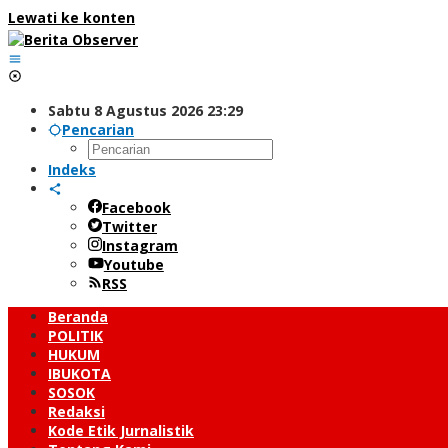
Lewati ke konten
Sabtu 8 Agustus 2026 23:29
Pencarian
Indeks
Facebook
Twitter
Instagram
Youtube
RSS
Beranda
POLITIK
HUKUM
IBUKOTA
SOSOK
Redaksi
Kode Etik Jurnalistik