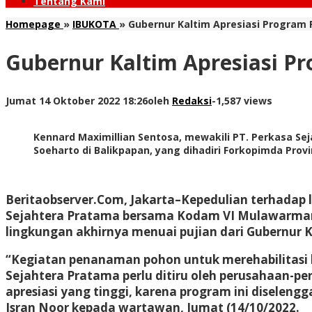
Tentang Kami
Homepage
»
IBUKOTA
»
Gubernur Kaltim Apresiasi Program
Gubernur Kaltim Apresiasi 
Jumat 14 Oktober 2022 18:26
oleh
Redaksi
-
1,587 views
Kennard Maximillian Sentosa, mewakili PT. Perkasa 
Soeharto di Balikpapan, yang dihadiri Forkopimda Prov
Beritaobserver.Com, Jakarta
–Kepedulian terhadap 
Sejahtera Pratama bersama Kodam VI Mulawarman, 
lingkungan akhirnya menuai pujian dari Gubernur Kal
“Kegiatan penanaman pohon untuk merehabilitasi b
Sejahtera Pratama perlu ditiru oleh perusahaan-p
apresiasi yang tinggi, karena program ini diselen
Isran Noor kepada wartawan, Jumat (14/10/2022.