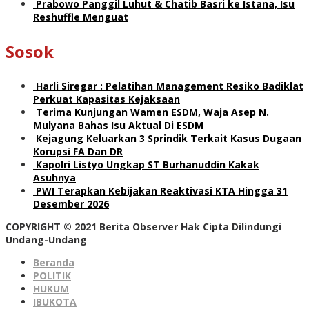
Prabowo Panggil Luhut & Chatib Basri ke Istana, Isu
Reshuffle Menguat
Sosok
Harli Siregar : Pelatihan Management Resiko Badiklat
Perkuat Kapasitas Kejaksaan
Terima Kunjungan Wamen ESDM, Waja Asep N.
Mulyana Bahas Isu Aktual Di ESDM
Kejagung Keluarkan 3 Sprindik Terkait Kasus Dugaan
Korupsi FA Dan DR
Kapolri Listyo Ungkap ST Burhanuddin Kakak
Asuhnya
PWI Terapkan Kebijakan Reaktivasi KTA Hingga 31
Desember 2026
COPYRIGHT © 2021 Berita Observer Hak Cipta Dilindungi
Undang-Undang
Beranda
POLITIK
HUKUM
IBUKOTA