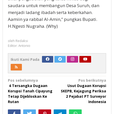
saudara untuk membangun Desa Suruh, dan
menjadi ladang ibadah serta keberkahan.
Aamiin ya rabbal Al-Amin,” pungkas Bupati.
H.Ngesti Nugraha. (Why)
oleh
Redaksi
Editor: Antonio
Ikuti Kami Pada
Navigasi
Pos sebelumnya
Pos berikutnya
4 Tersangka Dugaan
Usut Dugaan Korupsi
pos
Korupsi Tanah Cipayung
SKEPB, Kejagung Periksa
Tetap Dijebloskan Ke
2 Pejabat PT Surveyor
Rutan
Indonesia