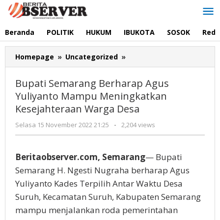
Lewati
ke
konten
Beranda
POLITIK
HUKUM
IBUKOTA
SOSOK
Reda
Bupati
Homepage
»
Uncategorized
»
Semarang
Berharap
Bupati Semarang Berharap Agus
Agus
Yuliyanto Mampu Meningkatkan
Yuliyanto
Kesejahteraan Warga Desa
Mampu
Meningkatkan
oleh
Selasa 15 November 2022 21:25
-
2,204 views
Kesejahteraan
Redaksi
Warga
Desa
Beritaobserver.com, Semarang
— Bupati
Semarang H. Ngesti Nugraha berharap Agus
Yuliyanto Kades Terpilih Antar Waktu Desa
Suruh, Kecamatan Suruh, Kabupaten Semarang
mampu menjalankan roda pemerintahan