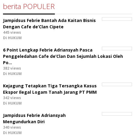
berita POPULER
Jampidsus Febrie Bantah Ada Kaitan Bisnis
Dengan Cafe de’Clan Cipete
445 views
Di HUKUM
6 Point Lengkap Febrie Adriansyah Pasca
Penggeledahan Cafe de’Clan Dan Sejumlah Lokasi Oleh
Po…
382 views
Di HUKUM
Kejagung Tetapkan Tiga Tersangka Kasus
Ekspor Ilegal Logam Tanah Jarang PT PMM
342 views
Di HUKUM
Jampidsus Febrie Adriansyah
Mengundurkan Diri
340 views
Di HUKUM