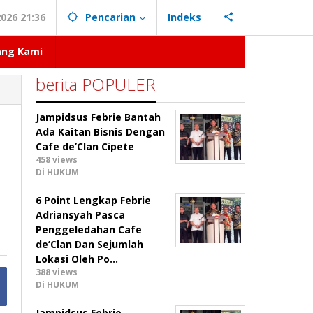
026 21:36
Pencarian
Indeks
ang Kami
berita POPULER
Jampidsus Febrie Bantah
Ada Kaitan Bisnis Dengan
Cafe de’Clan Cipete
458 views
Di HUKUM
6 Point Lengkap Febrie
Adriansyah Pasca
Penggeledahan Cafe
de’Clan Dan Sejumlah
Lokasi Oleh Po…
388 views
Di HUKUM
Jampidsus Febrie