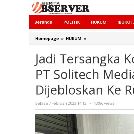
Lewati
ke
konten
Beranda
POLITIK
HUKUM
IBUKOT
Jadi
Homepage
»
HUKUM
»
Tersangka
Korupsi
Jadi Tersangka K
BTS,
Komisaris
PT Solitech Medi
PT
Solitech
Media
Dijebloskan Ke 
Sinergy
IH
Dijebloskan
oleh
Selasa 7 Februari 2023 14:12
-
1,086 views
Ke
Redaksi
Rutan
Kejagung