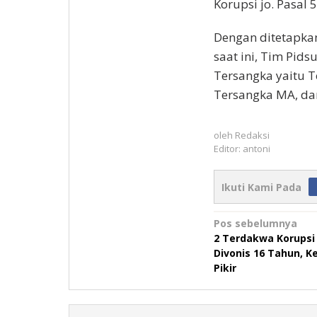
Korupsi jo. Pasal 
Dengan ditetapkan
saat ini, Tim Pid
Tersangka yaitu T
Tersangka MA, dan
oleh
Redaksi
Editor: antoni
Ikuti Kami Pada
Navigasi
Pos sebelumnya
2 Terdakwa Korups
pos
Divonis 16 Tahun, Ke
Pikir