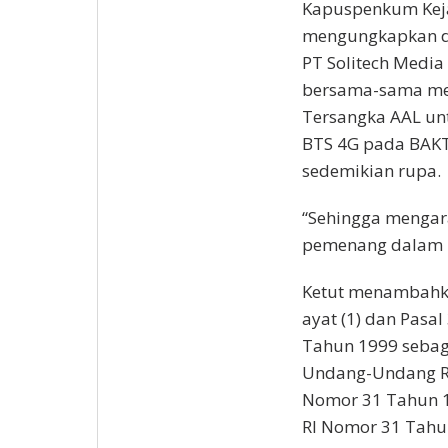
Kapuspenkum Keja
mengungkapkan da
PT Solitech Media
bersama-sama me
Tersangka AAL un
BTS 4G pada BAKT
sedemikian rupa.
“Sehingga mengar
pemenang dalam pa
Ketut menambahka
ayat (1) dan Pasa
Tahun 1999 seba
Undang-Undang RI
Nomor 31 Tahun 
RI Nomor 31 Tahu