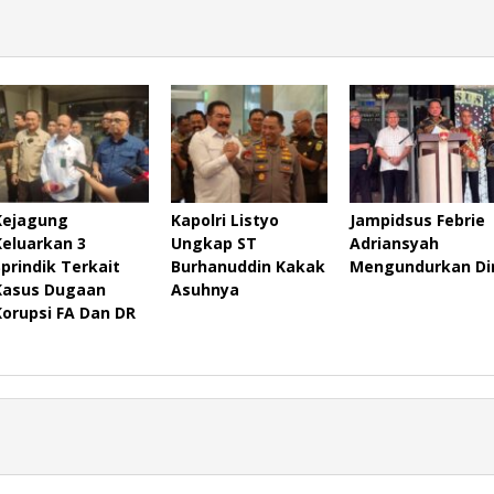
Kejagung
Kapolri Listyo
Jampidsus Febrie
Keluarkan 3
Ungkap ST
Adriansyah
Sprindik Terkait
Burhanuddin Kakak
Mengundurkan Dir
Kasus Dugaan
Asuhnya
Korupsi FA Dan DR