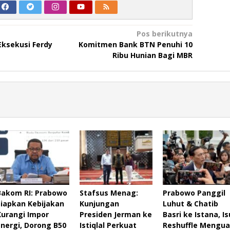
Pos berikutnya
Eksekusi Ferdy
Komitmen Bank BTN Penuhi 10
Ribu Hunian Bagi MBR
Bakom RI: Prabowo
Stafsus Menag:
Prabowo Panggil
Siapkan Kebijakan
Kunjungan
Luhut & Chatib
Kurangi Impor
Presiden Jerman ke
Basri ke Istana, Is
Energi, Dorong B50
Istiqlal Perkuat
Reshuffle Mengua