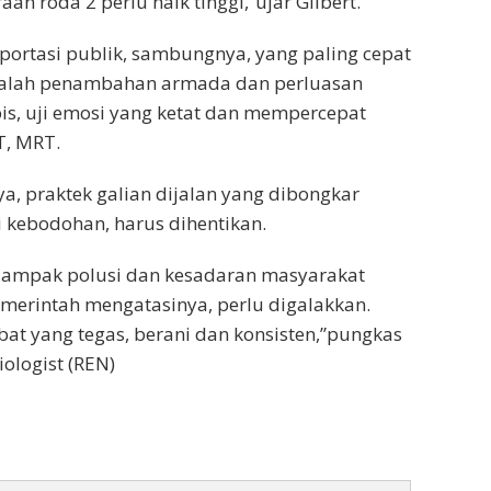
aan roda 2 perlu naik tinggi,”ujar Gilbert.
sportasi publik, sambungnya, yang paling cepat
dalah penambahan armada dan perluasan
 bis, uji emosi yang ketat dan mempercepat
, MRT.
a, praktek galian dijalan yang dibongkar
i kebodohan, harus dihentikan.
 dampak polusi dan kesadaran masyarakat
merintah mengatasinya, perlu digalakkan.
abat yang tegas, berani dan konsisten,”pungkas
ologist (REN)