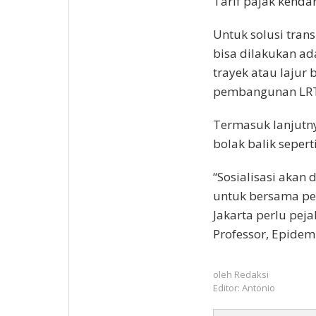
Tarif pajak kendar
Untuk solusi tran
bisa dilakukan a
trayek atau lajur
pembangunan LRT
Termasuk lanjutny
bolak balik sepert
“Sosialisasi akan
untuk bersama pe
Jakarta perlu pej
Professor, Epidemi
oleh
Redaksi
Editor: Antonio