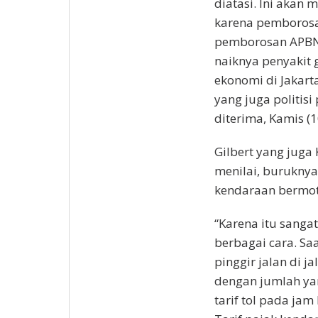
diatasi. Ini akan
karena pemborosa
pemborosan APBN 
naiknya penyakit
ekonomi di Jakart
yang juga politisi
diterima, Kamis (1
Gilbert yang juga
menilai, buruknya 
kendaraan bermoto
“Karena itu sanga
berbagai cara. Sa
pinggir jalan di j
dengan jumlah ya
tarif tol pada ja