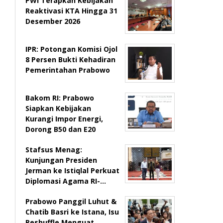
PWI Terapkan Kebijakan
Reaktivasi KTA Hingga 31
Desember 2026
IPR: Potongan Komisi Ojol
8 Persen Bukti Kehadiran
Pemerintahan Prabowo
Bakom RI: Prabowo
Siapkan Kebijakan
Kurangi Impor Energi,
Dorong B50 dan E20
Stafsus Menag:
Kunjungan Presiden
Jerman ke Istiqlal Perkuat
Diplomasi Agama RI-…
Prabowo Panggil Luhut &
Chatib Basri ke Istana, Isu
Reshuffle Menguat