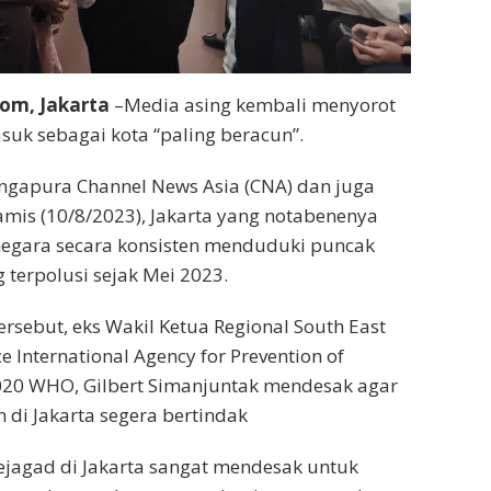
om, Jakarta
–Media asing kembali menyorot
asuk sebagai kota “paling beracun”.
ngapura Channel News Asia (CNA) dan juga
Kamis (10/8/2023), Jakarta yang notabenenya
negara secara konsisten menduduki puncak
g terpolusi sejak Mei 2023.
ersebut, eks Wakil Ketua Regional South East
ce International Agency for Prevention of
2020 WHO, Gilbert Simanjuntak mendesak agar
di Jakarta segera bertindak
sejagad di Jakarta sangat mendesak untuk