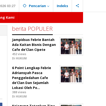
026 03:27
Pencarian
Indeks
ang Kami
berita POPULER
Jampidsus Febrie Bantah
Ada Kaitan Bisnis Dengan
Cafe de’Clan Cipete
452 views
Di HUKUM
6 Point Lengkap Febrie
Adriansyah Pasca
Penggeledahan Cafe
de’Clan Dan Sejumlah
Lokasi Oleh Po…
388 views
Di HUKUM
Kejagung Tetapkan Tiga