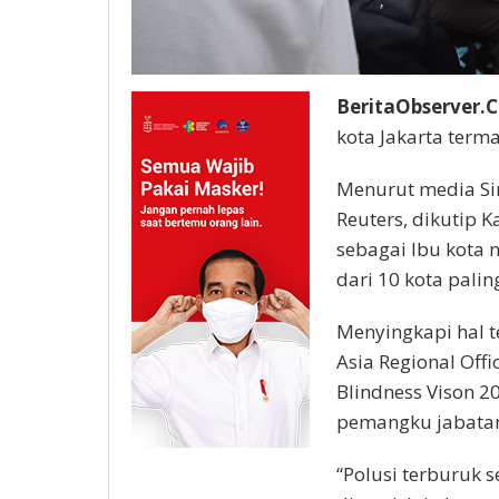
BeritaObserver.C
kota Jakarta term
Menurut media Si
Reuters, dikutip 
sebagai Ibu kota 
dari 10 kota palin
Menyingkapi hal t
Asia Regional Offi
Blindness Vison 
pemangku jabatan 
“Polusi terburuk 