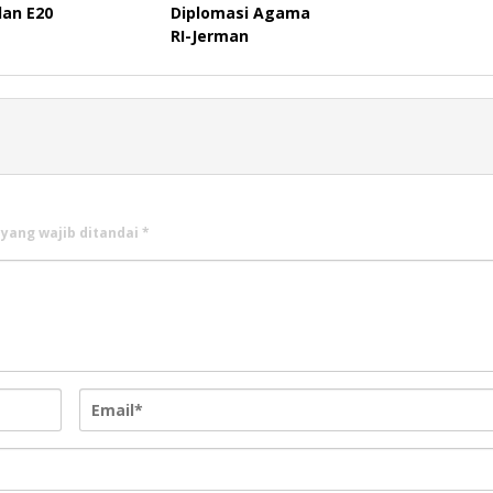
dan E20
Diplomasi Agama
RI-Jerman
 yang wajib ditandai
*