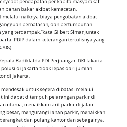
 menyedot pendapatan per kapita masyarakat
n bahan bakar akibat kemacetan,
melalui naiknya biaya pengobatan akibat
 gangguan pernafasan, dan pertumbuhan
a yang terdampak,”kata Gilbert Simanjuntak
 partai PDIP dalam keterangan tertulisnya yang
0/08).
 Kepala Badiklatda PDI Perjuangan DKI Jakarta
polusi di Jakarta tidak lepas dari jumlah
r di Jakarta.
t mendesak untuk segera dibatasi melalui
at ini dapat ditempuh pelarangan parkir di
alan utama, menaikkan tarif parkir di jalan
ng besar, mengurangi lahan parkir, menaikkan
m berangkat dan pulang kantor dan sebagainya.